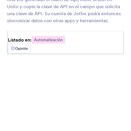
InvestorFuse
Unito y copie la clave de API en el campo que solicita
Crear automáticamente oportunidades de
una clave de API. Su cuenta de Jotfor podrá entonces
InvestorFuse a partir de envíos de Jotform
sincronizar datos con otras apps y herramientas.
LastPass
Listado en:
Automatización
Agregar usuarios de LastPass desde nuevos
Opinión
envíos de Jotform
Flokzu
Cree documentos en Flokzu para envíos de
Jotform
Blueshift
Crear o actualizar clientes de Blueshift desde
envíos de Jotform