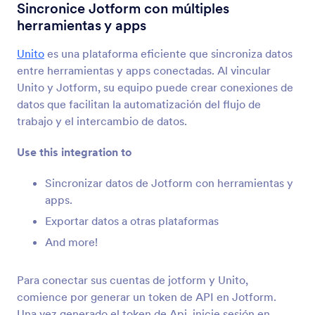
Integraciones
Automatización
Sincronice Jotform con múltiples
herramientas y apps
Integraciones Automatizadas
Unito
es una plataforma eficiente que sincroniza datos
55 Integraciones
entre herramientas y apps conectadas. Al vincular
Unito y Jotform, su equipo puede crear conexiones de
datos que facilitan la automatización del flujo de
Nuevos
Popular
trabajo y el intercambio de datos.
Use this integration to
IFTTT
Sincronizar datos de Jotform con herramientas y
Sincronice envíos a Evernote, Google Docs, y
apps.
más
Exportar datos a otras plataformas
And more!
Plácido
Convierte los envíos de Jotform en PDFs o
Para conectar sus cuentas de jotform y Unito,
imágenes en Placid
comience por generar un token de API en Jotform.
Una vez generado el token de Api, inicie sesión en