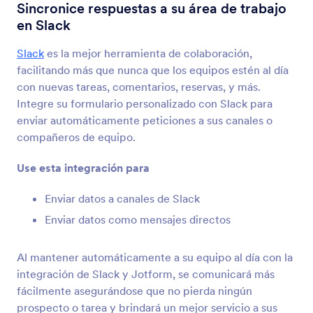
Integraciones
Comunicación
Sincronice respuestas a su área de trabajo
en Slack
Integraciones de
comunicación
Slack
es la mejor herramienta de colaboración,
facilitando más que nunca que los equipos estén al día
99 Integraciones
con nuevas tareas, comentarios, reservas, y más.
Integre su formulario personalizado con Slack para
enviar automáticamente peticiones a sus canales o
Nuevos
Popular
compañeros de equipo.
Use esta integración para
Slack
Enviar datos a canales de Slack
Sincronice respuestas a su área de trabajo en
Enviar datos como mensajes directos
Slack
Al mantener automáticamente a su equipo al día con la
Zoom
integración de Slack y Jotform, se comunicará más
Agendar reuniones y añadir participantes
fácilmente asegurándose que no pierda ningún
automáticamente
prospecto o tarea y brindará un mejor servicio a sus