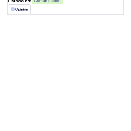
Listado en:
Comunicación
Opinión
JustCall
Envía mensajes de texto y crea contactos con
los envíos de Jotform
Twilio
Gestione mensajes SMS y envíos de usuarios sin
problemas.
ON24
Agregar automáticamente los envíos de Jotform
a los seminarios web de ON24
Microsoft Teams
Sincronizar los envíos de formularios con los
canales o compañeros de equipo de Microsoft