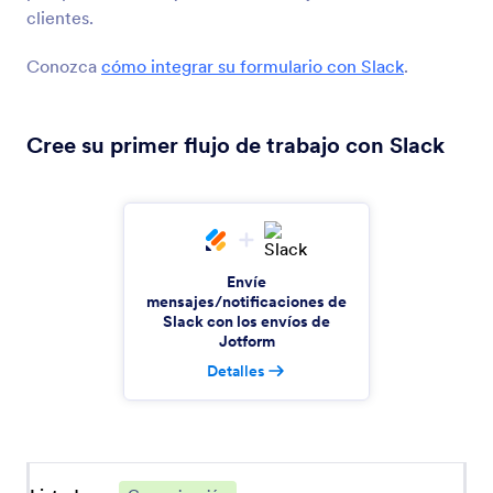
clientes.
Botón de Llamada Skype
Conozca
cómo integrar su formulario con Slack
.
Agregue un botón de llamada de Skype a su
formulario
Cree su primer flujo de trabajo con Slack
Google Meet
Crear automáticamente reuniones de Google
Meet para nuevos envíos de formularios
Envíe
mensajes/notificaciones de
Calendly
Slack con los envíos de
Encuentre un momento para sus reuniones que
Jotform
funcione para todos
Detalles
SimpleTexting
Envíe de forma automática los envíos de Jotform
a SimpleTexting.