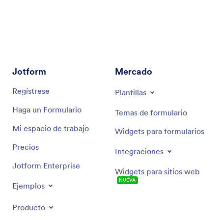
Elementos del Formulario
Ajustes
Integraciones
seleccione la integración de ClickUp
Jotform
Mercado
Regístrese
Plantillas
cómo se integra Jotform con ClickUp
Haga un Formulario
Temas de formulario
Mi espacio de trabajo
Widgets para formularios
Precios
Integraciones
Jotform Enterprise
Widgets para sitios web
NUEVA
Ejemplos
Producto