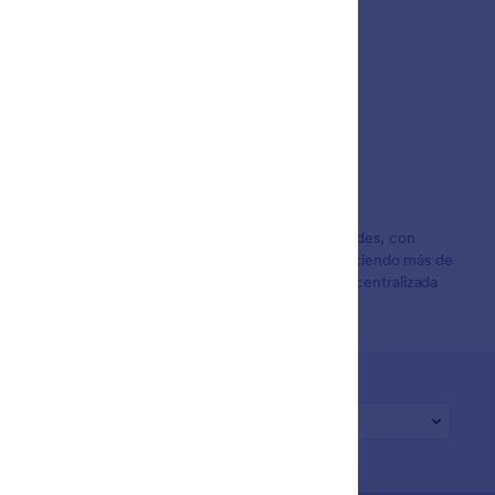
 el mundo para el seguimiento organizado de solicitudes, con
boración del equipo y la finalización de tareas, ofreciendo más de
diseñado para organizaciones que requieren gestión centralizada