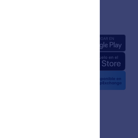
añía
Apps
a de nosotros
 de Jotform para IA
e medios
 noticias
ines
zas
ias de Clientes