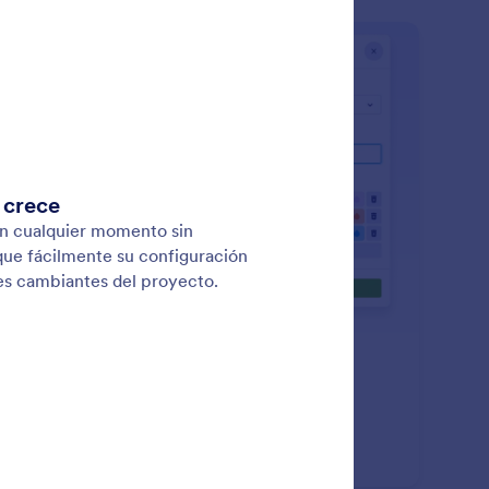
: Custom Multiple Choice Field
Saber más
mpo de Opción Múltiple Personalizado
egorice tareas con campos de opción múltiple