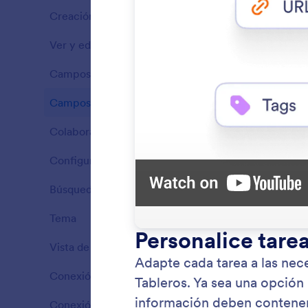
Creación de tareas
10
Ventajas
Ver y editar cada detalle importante sobre una tarea específica fácilmente dentro de una interfaz única y conveniente.
17
Ventajas
Campos de tarea
11
Ventajas
Campos Personalizados
7
Ventajas
Colaboración
5
Ventajas
Configuración de grupo
2
Ventajas
Búsqueda y filtros
3
Agreg
Ventajas
Personal
Tema
2
Ventajas
Vista de tarjeta
12
Ventajas
Conexión de Formulario
8
Ventajas
Conexión de flujo de trabajo
2