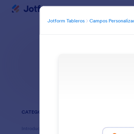
Tableros
Inicio del diálogo
Jotform Tableros
Campos Personaliza
Agregue campos
Buscar en todas
CATEGORÍAS
Jotform Ta
Introducción
13