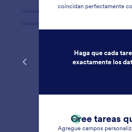
Ventajas
Conexión de Agente de IA
2
Ventajas
Conexión de documentos de firmas
2
Ventajas
Agreg
Añada UR
document