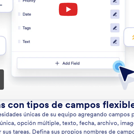
: Adding Custom Fields
Saber más
ue Campos Personalizados
Ca
ice tareas con tipos de campos flexibles
Adj
Per