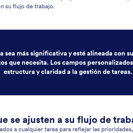
: Add Links for Quick Access
Saber más
ue Enlaces para Acceso Rápido
Ca
Ls a las tareas para acceder con un clic a
Agr
os, páginas o cualquier recurso útil.