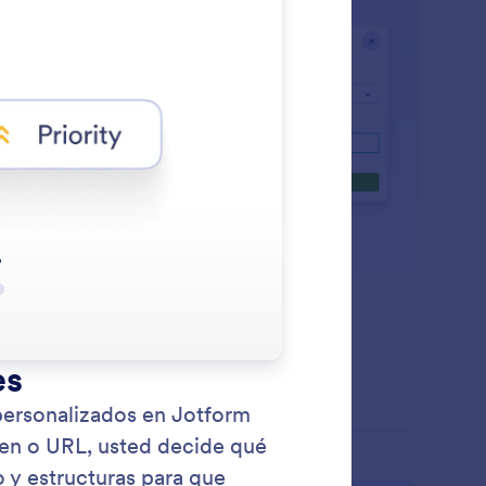
: Custom Attachment Field
Saber más
mpo de Adjunto Personalizado
unte y Organice Archivos con Campos de Adjuntos
sonalizados