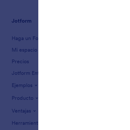
Jotform
Mercado
Haga un Formulario
Plantillas
Mi espacio de trabajo
Temas de formula
Precios
Widgets para for
Jotform Enterprise
Integraciones
Ejemplos
Widgets para sit
Producto
Ventajas
Herramientas