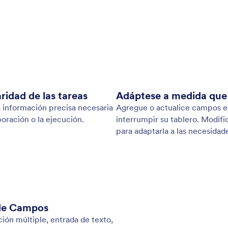
: Custom Single Choice Field
Saber más
 Personalizado de Opción Única
Ca
ice tareas con campos de selección única
Cat