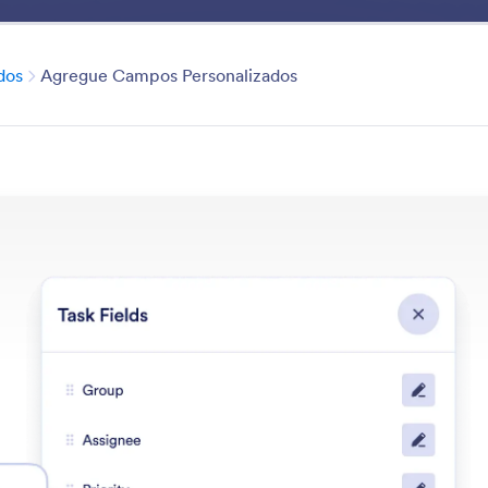
Beneficios
Ventajas
Casos de Uso
Soluciones
Planti
Categoría
dos
Agregue Campos Personalizados
Custom Fields
 personalizados para adaptar el tablero a sus requisit
 las funciones
Categoría
bleros
Campos Personalizados