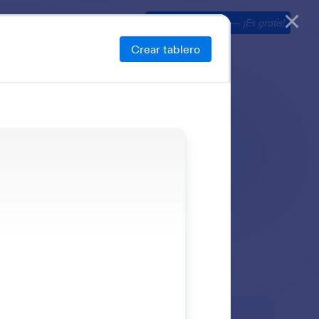
llas
Explorar
Precios
Comience ahora
—
¡Es gratis!
Crear tablero
os específicos.