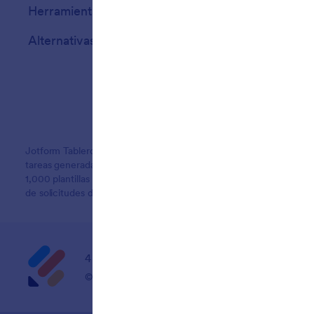
Herramientas IA
Alternativas
Jotform Tableros capta y resuelve cada solicitud del cliente a tr
tareas generadas automáticamente desde formularios, Agentes de IA
1,000 plantillas de tablero prediseñadas desarrolladas para ahorr
de solicitudes de clientes.
4 Embarcadero Center, Suite 780, San Franci
© 2026 Jotform Inc. El nombre «Jotform» y el logo