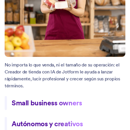
No importa lo que venda, ni el tamaño de su operación: el
Creador de tienda con IA de Jotform le ayuda a lanzar
rápidamente, lucir profesional y crecer según sus propios
términos.
Small business owners
Publique sus productos o servicios en línea en minutos, sin
Autónomos y creativos
necesidad de conocimientos web ni desarrolladores