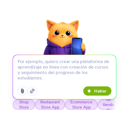
Hablar
Abrir el menú para agregar opciones
Abrir el menú para agregar opciones
App
Barber
de
Ca
Shop
Restaurant
Ecommerce
tienda
Store
Store App
Store App
de
App
ropa