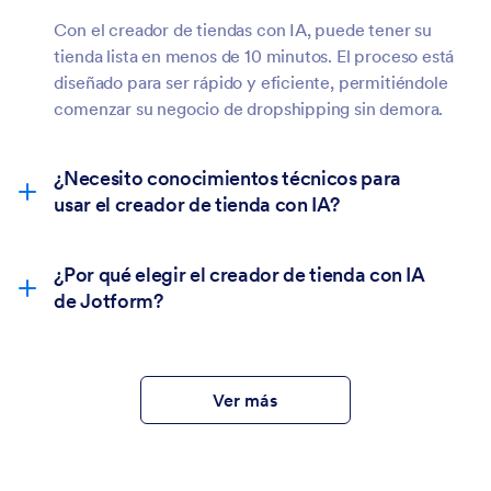
Con el creador de tiendas con IA, puede tener su
tienda lista en menos de 10 minutos. El proceso está
diseñado para ser rápido y eficiente, permitiéndole
comenzar su negocio de dropshipping sin demora.
¿Necesito conocimientos técnicos para
usar el creador de tienda con IA?
¿Por qué elegir el creador de tienda con IA
de Jotform?
Ahorre tiempo y esfuerzo:
Deje que la IA se
encargue del trabajo pesado para que pueda
Ver más
concentrarse en su negocio.
Solución rentable:
No es necesario contratar
desarrolladores o diseñadores: todo lo que
necesita está incluido.