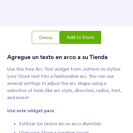
Publicador PDF
Publique y despliegue archivos PDF en su tienda
Fit Text
Añada un banner adaptable a su tienda
Add to Store
Demo
Agregue un texto en arco a su Tienda
Encabezado Animado
Añada un encabezado animado a su tienda
Use this free Arc Text widget from Jotform to stylize
your Store text into a fashionable arc. You can use
several settings to adjust the arc shape using a
Encabezado Grande(City)
Añada una cabecera con una imagen de fondo
selection of tools like arc style, direction, radius, font,
de una gran ciudad
and more!
Use este widget para
Texto en Arco
Estilizar los textos en un arco divertido
Agregue un texto en arco a su Tienda
Give your Store a creative touch