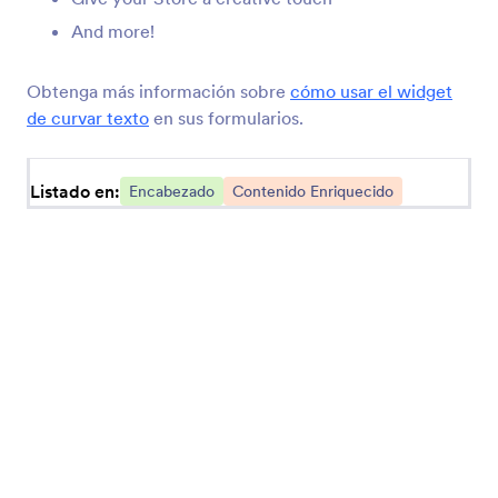
And more!
Encabezado Grande (Sólido)
Agregue un encabezado grande a su Tienda
Obtenga más información sobre
cómo usar el widget
de curvar texto
en sus formularios.
Citas
Agregue citas a sus Tiendas
Listado en:
Encabezado
Contenido Enriquecido
Encabezado Gigante (Comics)
Añada a su Tienda un título inspirado en un
cómic
Viddler
Inserte videos Viddler en su Tienda
Encabezado Gigante (Deportes)