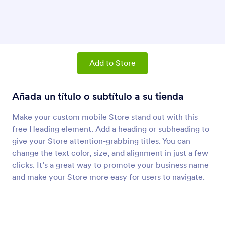
Lista de productos
Añada productos y una carretilla a su tienda
Botón Compartir
Añada un enlace para que los usuarios
Add to Store
compartan su Tienda
Añada un título o subtítulo a su tienda
Párrafo (Elemento de app)
Make your custom mobile Store stand out with this
Añada párrafos a su tienda
free Heading element. Add a heading or subheading to
give your Store attention-grabbing titles. You can
Divisor (Elementos de app)
change the text color, size, and alignment in just a few
Agregue una línea divisoria a su tienda
clicks. It’s a great way to promote your business name
and make your Store more easy for users to navigate.
Botón (Elemento de app)
Agregue botones a su tienda