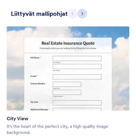
Liittyvät mallipohjat
Edellinen
Seuraava
Contact Card
Short and simple contact card form theme with a clipart of a
man in header. If you want forms on your website side bars or
just small forms for your website, use this form theme.
Tykkäykset:
11
Käytetty:
120
City View
Tiedot
It's the heart of the perfect city, a high quality image
background.