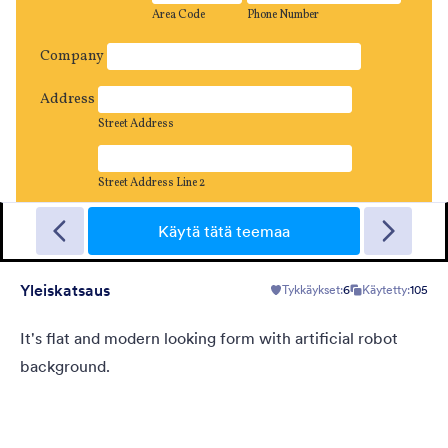
Sporting
A Fancy Theme with sports in the background and a centered
white translucent form. Customizable.
Käytä tätä teemaa
Yleiskatsaus
Tykkäykset:
6
Käytetty:
105
Tykkäykset:
5
Käytetty:
4
Tiedot
It's flat and modern looking form with artificial robot
background.