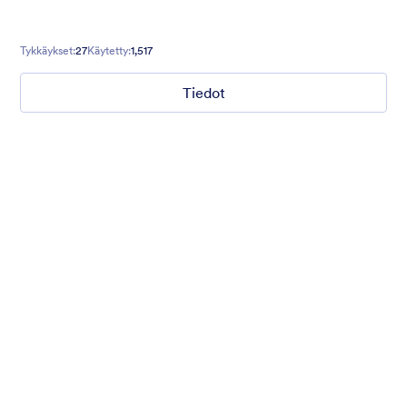
Tykkäykset:
27
Käytetty:
1,517
Tiedot
Mellow
Form theme with minimal light colors ideal for schools and
nonprofit forms.
Tykkäykset:
18
Käytetty:
219