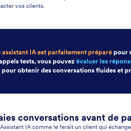
: Test Your Phone Agent
En savoir plus
 votre assistant téléphonique
Pe
a voix et les réponses de votre assistant IA grâce à la
Off
 d'appel de test de Jotform.
aju
pou
eng