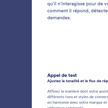
Votre as
d'inform
nécessai