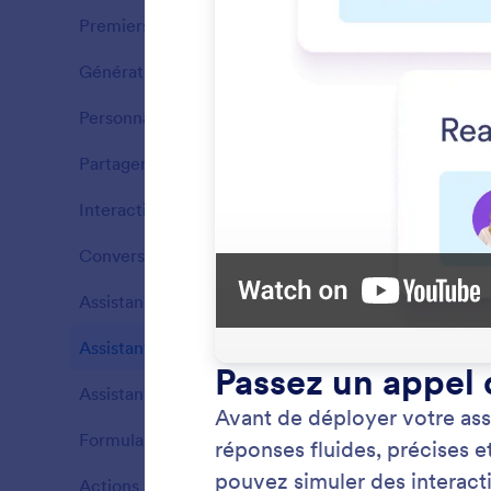
Premiers pas
4
Fonctionnalités
Génération avec l'IA
4
Fonctionnalités
Personnalisation
3
Fonctionnalités
Partager
5
Fonctionnalités
Interactions avec les utilisateurs
5
Fonctionnalités
Conversations
8
Fonctionnalités
Assistance clientèle
6
Fonctionnalités
Configur
Assistant IA téléphonique
5
Fonctionnalités
télépho
télépho
Assistant IA vocal
4
Fonctionnalités
personn
l'expéri
Formulaires
3
Fonctionnalités
Actions
4