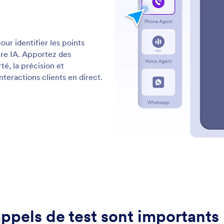
Assistance
Entre
Contactez-nous
À pro
Guide utilisateur
Faits 
laires
Ident
Aide
Dans 
Jotform Academy
Newsl
Webinaires
 web
NEW
Parte
Podcasts
Prestations professionnelles
Blog
Signaler un abus
Témoi
Signaler un problème de droit