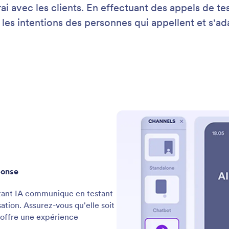
Gérez les téléversements de fichiers pendant les appels grâce aux suivis par SMS
sistant IA est équipé pour capturer chaque élément
ation, même lorsque l'importation d'un fichier est
re lors d'un appel téléphonique.