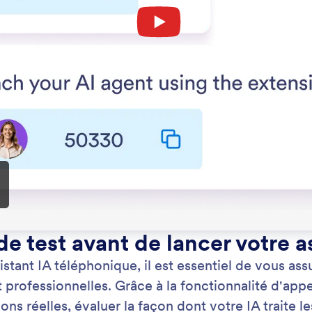
: Let Your Agent Answer Phone Cal
En savoir plus
Laissez votre Assistant répondre aux appels téléphoniques
Ob
ez votre Assistant IA pour qu'il réponde aux appels
Obt
niques. Utilisez une extension ou un numéro de
ass
ne dédié pour une assistance instantanée et
flui
alisez les paramètres vocaux pour créer
ence client que vous souhaitez.