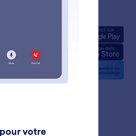
prise
Applis
pos de nous
Jotform relatifs à l'IA
ité graphique
la presse
etters
nariats
gnages de clients