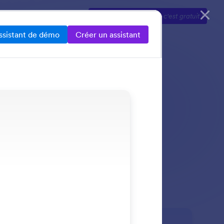
Explorer
Tarifs
Essayez maintenant
:
c'est gratuit !
ssistant de démo
Créer un assistant
s par téléphone.