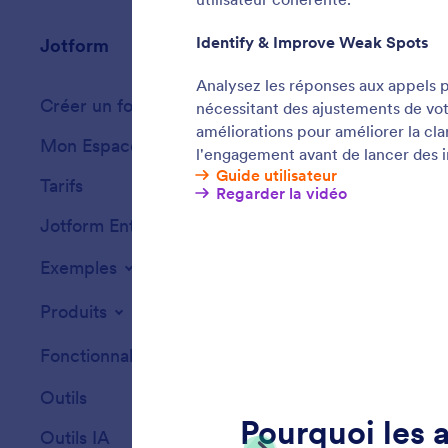
Jotform
Marketplace
Créer un formulaire
Modèles
Mon Espace de Travail
Thèmes de formu
Tarifs
Widgets
Jotform Entreprise
Intégrations
Exemples
Widgets de site
Produits
Fonctionnalités
Outils
Outils IA