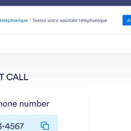
on
Avantages
Fonctionnalités
Modèles
Cas d'utilisation
Catégorie
 téléphonique
Testez votre assistant téléphonique
A
Phone Agent
 IA peut répondre aux questions et aider les utilisateur
 les fonctionnalités
Catégorie
de présentation
Assistant IA téléphonique