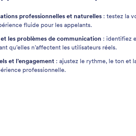
d'auteur
Récupérer un compte Jotform
 marché et propose des formulaires puissants exploités par plus de 35 mill
ne par simple glisser-déposer ; ce qui simplifie la collecte de données, 
sans avoir à rédiger de code.
sco CA 94111
tform logo are registered trademarks of Jotform Inc.
Accessibility Statement
Anti-Slavery Policy