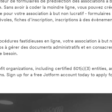
teur de formulaires de prédilection des associations à b
e. Sans avoir à coder la moindre ligne, vous pouvez cré
le pour votre association à but non lucratif - formulaires
oles, fiches d’inscription, inscriptions à des évènement
océdures fastidieuses en ligne, votre association à but n
s à gérer des documents administratifs et en consacre
e besoin.
t organizations, including certified 501(c)(3) entities, a
ans. Sign up for a free Jotform account today to apply f