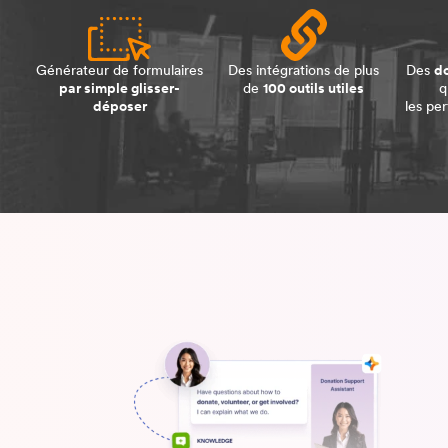
Générateur de formulaires
Des intégrations de plus
Des
d
par simple glisser-
de
100 outils utiles
q
déposer
les pe