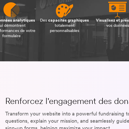
onnées analytiques
Des
capacités graphiques
Visualisez et pré
ui démontrent
totalement
vos données
rformances de votre
personnalisables
formulaire
Renforcez l'engagement des dona
Transform your website into a powerful fundraising 
questions, explain your mission, and seamlessly guid
sign-up forms, helping maximize your impact.