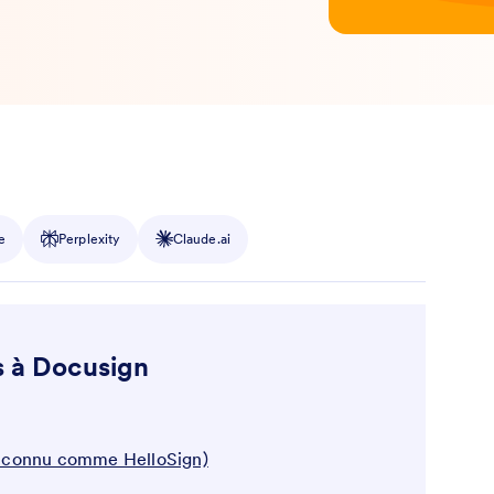
e
Perplexity
Claude.ai
s à Docusign
 connu comme HelloSign)