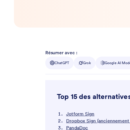
Résumer avec :
ChatGPT
Grok
Google AI Mod
Top 15 des alternative
Jotform Sign
Dropbox Sign (anciennement
PandaDoc