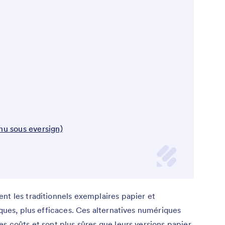
u sous eversign)
nt les traditionnels exemplaires papier et
iques, plus efficaces. Ces alternatives numériques
s coûts et sont plus sûres que leurs versions papier.