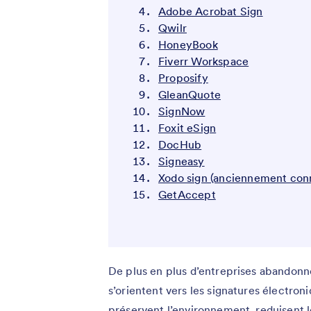
Adobe Acrobat Sign
Qwilr
HoneyBook
Fiverr Workspace
Proposify
GleanQuote
SignNow
Foxit eSign
DocHub
Signeasy
Xodo sign (anciennement conn
GetAccept
De plus en plus d’entreprises abandonne
s’orientent vers les signatures électron
préservent l’environnement, reduisent le