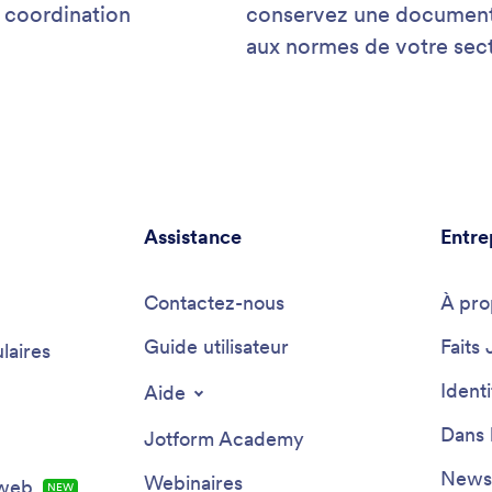
e coordination
conservez une documentat
aux normes de votre secte
Assistance
Entre
Contactez-nous
À pro
Guide utilisateur
Faits 
laires
Ident
Aide
Dans 
Jotform Academy
Newsl
Webinaires
 web
NEW