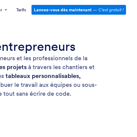
er
Tarifs
Lancez-vous dès maintenant
—
C'est gratuit !
entrepreneurs
eurs et les professionnels de la
es projets
à travers les chantiers et
des
tableaux personnalisables,
ribuer le travail aux équipes ou sous-
e tout sans écrire de code.