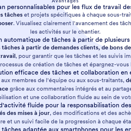
Avantages
 personnalisables pour les flux de travail d
es tâches
et projets spécifiques à chaque sous-tra
poser
. Visualisez clairement l'avancement des tâch
les activités sur le chantier.
n automatique de tâches à partir de plusieurs
âches à partir de demandes clients, de bons de 
ravail
, pour garantir que les tâches et les suivis 
processus de création de tâches et épargnez-vous l
ution efficace des tâches et collaboration en
aux membres de l'équipe ou aux sous-traitants,
dé
ace
grâce aux commentaires intégrés et au partag
ilisation et une collaboration fluide au sein de vot
d'activité fluide pour la responsabilisation de
és des mises à jour
, des modifications et des ach
ire et un suivi facile de la progression à chaque ét
 tâches adaptée aux smartphones pour les e