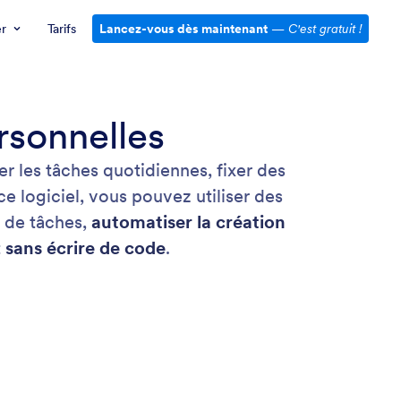
er
Tarifs
Lancez-vous dès maintenant
—
C'est gratuit !
rsonnelles
er les tâches quotidiennes, fixer des
ce logiciel, vous pouvez utiliser des
s de tâches,
automatiser la création
t
sans écrire de code
.