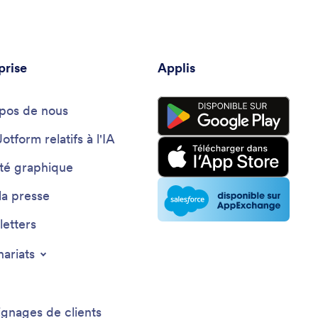
prise
Applis
pos de nous
Jotform relatifs à l'IA
ité graphique
la presse
etters
nariats
gnages de clients