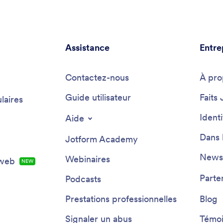
Assistance
Entre
Contactez-nous
À pro
Guide utilisateur
Faits 
laires
Ident
Aide
Dans 
Jotform Academy
Newsl
Webinaires
 web
NEW
Parte
Podcasts
Prestations professionnelles
Blog
Signaler un abus
Témoi