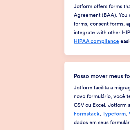
Jotform offers forms th
Agreement (BAA). You ca
forms, consent forms, a
integrate with other HI
HIPAA compliance
easi
Posso mover meus for
Jotform facilita a migr
novo formulário, você t
CSV ou Excel. Jotform 
Formstack
,
Typeform
,
dados em seus formulár