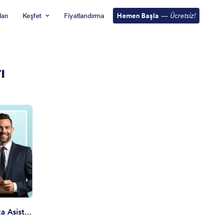
arı
Keşfet
Fiyatlandırma
Hemen Başla
—
Ücretsiz!
ı
eslimat Detayları Yapay Zeka Asistanı
Teslimat Detayları Yapay Zeka Asistanı