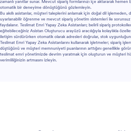
zamanlı yanıtlar sunar. Mevcut sipariş formlarınızı içe aktararak hemen ba
otomatik bir deneyime dönüştüğünü gözlemleyin.
Bu akıllı asistanlar, müşteri taleplerini anlamak için doğal dil işlemeden
uyarlanabilir öğrenme ve mevcut sipariş yönetim sistemleri ile sorunsuz
faydalanır. Teslimat Emri Yapay Zeka Asistanları; belirli sipariş protokoll
eğitebileceğiniz Asistan Oluşturucu arayüzü aracılığıyla kolaylıkla özelleşti
iletişim sürdürürken otomatik olarak adresleri doğrular, stok uygunluğun
Teslimat Emri Yapay Zeka Asistanlarını kullanarak işletmeler; sipariş işlem
düştüğünü ve müşteri memnuniyeti puanlarının arttığını genellikle görürl
teslimat emri yönetimizde devrim yaratmak için oluşturun ve müşteri hiz
verimliliğinizin artmasını izleyin.