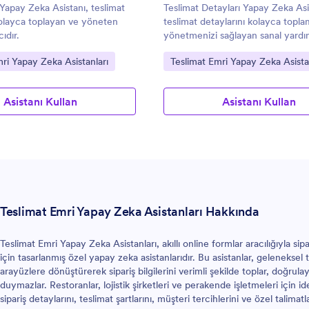
Yapay Zeka Asistanı, teslimat
Teslimat Detayları Yapay Zeka Asi
kolayca toplayan ve yöneten
teslimat detaylarını kolayca topla
ıdır.
yönetmenizi sağlayan sanal yardım
git:
Kategoriye git:
ri Yapay Zeka Asistanları
Teslimat Emri Yapay Zeka Asista
Asistanı Kullan
Asistanı Kullan
Teslimat Emri Yapay Zeka Asistanları Hakkında
Teslimat Emri Yapay Zeka Asistanları, akıllı online formlar aracılığıyla sip
için tasarlanmış özel yapay zeka asistanlarıdır. Bu asistanlar, geleneksel
arayüzlere dönüştürerek sipariş bilgilerini verimli şekilde toplar, doğrulay
duymazlar. Restoranlar, lojistik şirketleri ve perakende işletmeleri için i
sipariş detaylarını, teslimat şartlarını, müşteri tercihlerini ve özel talim