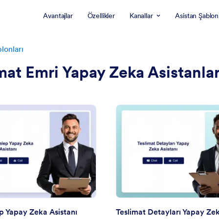
Avantajlar
Özellikler
Kanallar
Asistan Şablonl
lonları
mat Emri Yapay Zeka Asistanlar
: Kurye Talep Yapay Zeka Asistanı
: T
Önizleme
Önizleme
p Yapay Zeka Asistanı