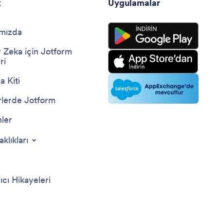
t
Uygulamalar
mızda
 Zeka için Jotform
ri
 Kiti
lerde Jotform
nler
aklıkları
ıcı Hikayeleri