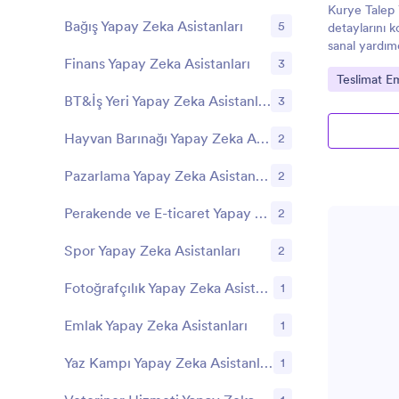
Kurye Talep 
Bağış Yapay Zeka Asistanları
5
detaylarını 
sanal yardımc
Finans Yapay Zeka Asistanları
3
Kategoriye 
Teslimat Em
BT&İş Yeri Yapay Zeka Asistanları
3
Hayvan Barınağı Yapay Zeka Asistanları
2
Pazarlama Yapay Zeka Asistanları
2
Perakende ve E-ticaret Yapay Zeka Asistanları
2
Spor Yapay Zeka Asistanları
2
Fotoğrafçılık Yapay Zeka Asistanları
1
Emlak Yapay Zeka Asistanları
1
Yaz Kampı Yapay Zeka Asistanları
1