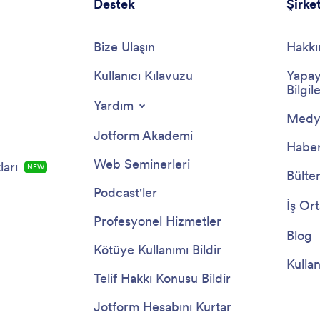
Destek
Şirke
Bize Ulaşın
Hakkı
Kullanıcı Kılavuzu
Yapay
Bilgile
Yardım
Medya
Jotform Akademi
Haber
Web Seminerleri
arı
NEW
Bülte
Podcast'ler
İş Ort
Profesyonel Hizmetler
Blog
Kötüye Kullanımı Bildir
Kullan
Telif Hakkı Konusu Bildir
Jotform Hesabını Kurtar