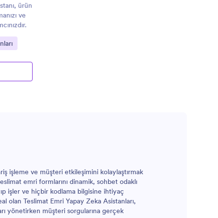
stanı, ürün
manızı ve
cınızdır.
nları
ariş işleme ve müşteri etkileşimini kolaylaştırmak
 teslimat emri formlarını dinamik, sohbet odaklı
ıp işler ve hiçbir kodlama bilgisine ihtiyaç
deal olan Teslimat Emri Yapay Zeka Asistanları,
atları yönetirken müşteri sorgularına gerçek