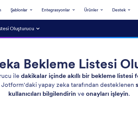
m
Şablonlar
Entegrasyonlar
Ürünler
Destek
tesi Oluşturucu
eka Bekleme Listesi Ol
rucu ile
dakikalar içinde akıllı bir bekleme listesi
an Jotform'daki yapay zeka tarafından desteklenen
kullanıcıları bilgilendirin
ve
onayları işleyin
.