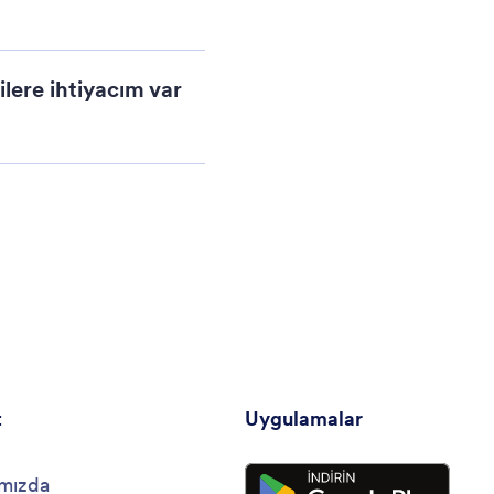
lere ihtiyacım var
t
Uygulamalar
mızda