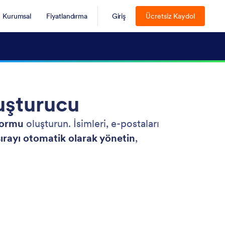
Kurumsal
Fiyatlandırma
Giriş
Ücretsiz Kaydol
uşturucu
 formu
oluşturun. İsimleri, e-postaları
sırayı otomatik olarak yönetin
,