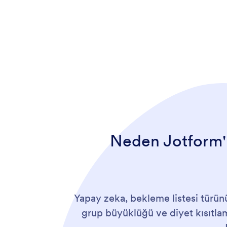
Yapay zeka ile oluşturulan formunuzdan memnun musunuz
veya yerleştirin.
Neden Jotform'
Yapay zeka, bekleme listesi türünü
grup büyüklüğü ve diyet kısıtlamal