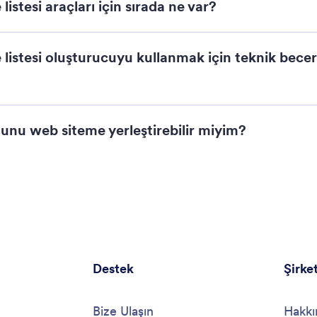
istesi araçları için sırada ne var?
 Early Sign-Up
istesi oluşturucuyu kullanmak için teknik beceri
munu web siteme yerleştirebilir miyim?
rt
Destek
Şirke
Bize Ulaşın
Hakkı