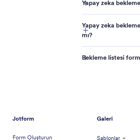
Yapay zeka bekleme l
Offer Incentive for
Yapay zeka bekleme l
mı?
Bekleme listesi for
Follow Up Promptly
Keep Your Form Sho
Jotform
Galeri
Form Oluşturun
Şablonlar