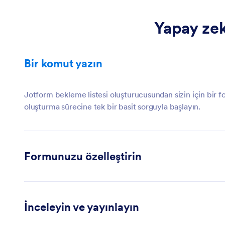
Yapay zek
Bir komut yazın
Jotform bekleme listesi oluşturucusundan sizin için bir f
oluşturma sürecine tek bir basit sorguyla başlayın.
Formunuzu özelleştirin
Oluşturucu; düzenleri, renk şemalarını ve içerik yapısını o
İnceleyin ve yayınlayın