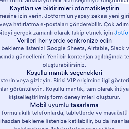
Her form, amaca yönelik alan seçimiyle oluşturulur
Kayıtları ve bildirimleri otomatikleştirin
sine izin verin. Jotform'un yapay zekası yeni giriş
 veya hatırlatma e-postaları gönderebilir. Çok adıml
siteyi gerçek zamanlı olarak takip etmek için
Jotfo
Verileri her yerde senkronize edin
 bekleme listenizi Google Sheets, Airtable, Slack
sında güncellenir. Yeni bir kontenjan açıldığında te
oluşturabilirsiniz.
Koşullu mantık seçenekleri
sterin veya gizleyin. Birisi VIP erişimine ilgi göst
nlar görüntüleyin. Koşullu mantık, tam olarak ihtiyac
kişiselleştirilmiş form deneyimleri oluşturur.
Mobil uyumlu tasarlama
 formu akıllı telefonlarda, tabletlerde ve masaüstü b
ihazdan bekleme listenize katılabilir, bu da insanla