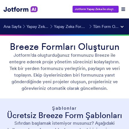
Jotform Yapay Zeka ile oluştur
— Ücrets
Ana Sayfa
Yapay Zeka Araçları
Yapay Zeka Form Oluşturucu
Tüm Form Oluşturucular
Breeze Formları Oluşturun
Jotform’da oluşturduğunuz formunuzu Breeze ile
entegre ederek proje yönetim sürecinizi kolaylaştırın.
Tek bir yerden formunuzu yerleştirin, paylaşın ve veri
toplayın. Ekip üyelerinizden biri formunuza yanıt
gönderdiğinde yeni projeler oluşsun, projeleriniz ve
görevleriniz otomatik olarak güncellensin.
Şablonlar
Ücretsiz Breeze Form Şablonları
Sıfırdan başlamak istemiyor musunuz? Aşağıdaki