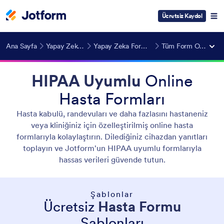
Ücretsiz Kaydol
Ana Sayfa
Yapay Zeka Araçları
Yapay Zeka Form Oluşturucu
Tüm Form Oluşturucular
HIPAA Uyumlu
Online
Hasta Formları
Hasta kabulü, randevuları ve daha fazlasını hastaneniz
veya kliniğiniz için özelleştirilmiş online hasta
formlarıyla kolaylaştırın. Dilediğiniz cihazdan yanıtları
toplayın ve Jotform'un HIPAA uyumlu formlarıyla
hassas verileri güvende tutun.
Şablonlar
Ücretsiz
Hasta Formu
Şablonları