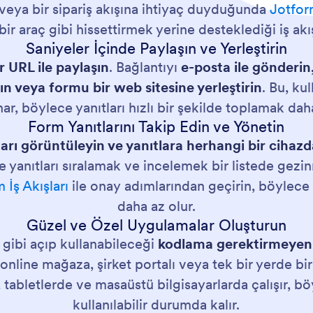
veya bir sipariş akışına ihtiyaç duyduğunda
Jotfor
bir araç gibi hissettirmek yerine desteklediği iş akış
Saniyeler İçinde Paylaşın ve Yerleştirin
r URL ile paylaşın
. Bağlantıyı
e-posta ile gönderin
ın veya formu bir web sitesine yerleştirin
. Bu, ku
nar, böylece yanıtları hızlı bir şekilde toplamak dah
Form Yanıtlarını Takip Edin ve Yönetin
rı görüntüleyin ve yanıtlara herhangi bir cihazd
 yanıtları sıralamak ve incelemek bir listede gezinm
 İş Akışları
ile onay adımlarından geçirin, böylece t
daha az olur.
Güzel ve Özel Uygulamalar Oluşturun
l gibi açıp kullanabileceği
kodlama gerektirmeyen
online mağaza, şirket portalı veya tek bir yerde bir
a, tabletlerde ve masaüstü bilgisayarlarda çalışır,
kullanılabilir durumda kalır.