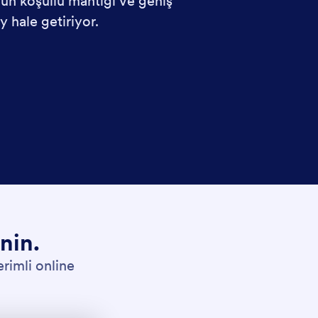
un koşullu mantığı ve geniş
 hale getiriyor.
nin.
erimli online