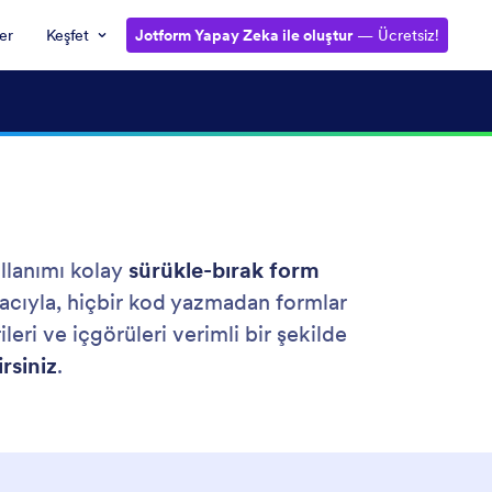
ler
Keşfet
Jotform Yapay Zeka ile oluştur
— Ücretsiz!
n
llanımı kolay
sürükle-bırak form
aracıyla, hiçbir kod yazmadan formlar
ileri ve içgörüleri verimli bir şekilde
rsiniz
.