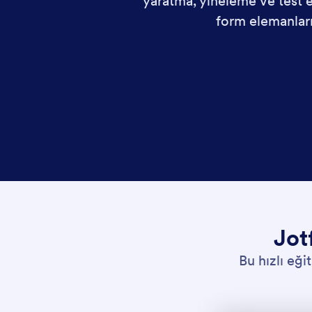
yaratma, yineleme ve test 
form elemanları
Jot
Bu hızlı eği