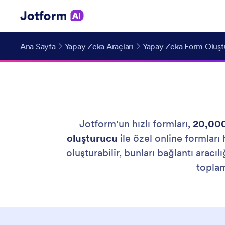
Ana Sayfa
Yapay Zeka Araçları
Yapay Zeka Form Oluşt
Jotform'un hızlı formları,
20,000
oluşturucu
ile özel online formları
oluşturabilir, bunları bağlantı aracıl
topla