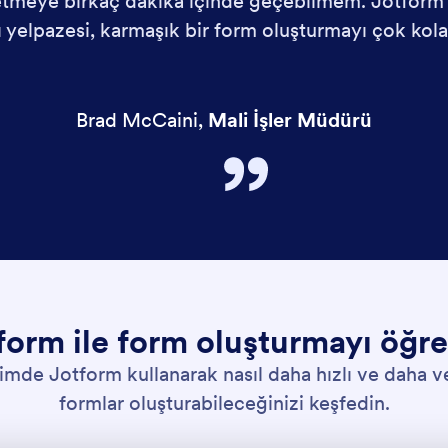
etmeye birkaç dakika içinde geçebilmem. Jotform'
 yelpazesi, karmaşık bir form oluşturmayı çok kolay
Brad McCaini
,
Mali İşler Müdürü
form ile form oluşturmayı öğre
timde Jotform kullanarak nasıl daha hızlı ve daha v
formlar oluşturabileceğinizi keşfedin.