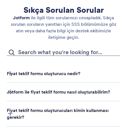
Sıkça Sorulan Sorular
Jotform
ile ilgili tüm sorularınızı cevapladık. Sıkça
sorulan soruların yanıtları için SSS bölümümüze göz
atın veya daha fazla bilgi için destek ekibimizle
iletişime geçin.
İhtiyacınız olan içerik veya tasarım değişikliklerini
yapmak için Form Copilot ile sohbet edin.
Yapay zeka ile oluşturulan formunuzdan memnun
musunuz? Yanıt toplamak için paylaşın veya
yerleştirin.
Fiyat teklif formu oluşturucu nedir?
Jotform ile fiyat teklif formu nasıl oluşturabilirim?
Fiyat teklif formu oluşturucuları kimin kullanması
gerekir?