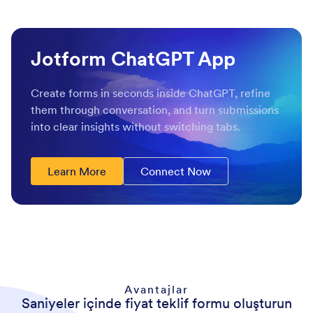
Jotform ChatGPT App
Create forms in seconds inside ChatGPT, refine
them through conversation, and turn submissions
into clear insights without switching tabs.
Learn More
Connect Now
Avantajlar
Saniyeler içinde fiyat teklif formu oluşturun