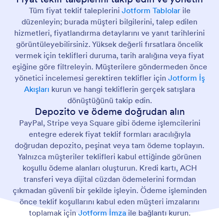
Tüm fiyat teklif taleplerini
Jotform Tablolar
ile
düzenleyin; burada müşteri bilgilerini, talep edilen
hizmetleri, fiyatlandırma detaylarını ve yanıt tarihlerini
görüntüleyebilirsiniz. Yüksek değerli fırsatlara öncelik
vermek için teklifleri duruma, tarih aralığına veya fiyat
eşiğine göre filtreleyin. Müşterilere göndermeden önce
yönetici incelemesi gerektiren teklifler için
Jotform İş
Akışları
kurun ve hangi tekliflerin gerçek satışlara
dönüştüğünü takip edin.
Depozito ve ödeme doğrudan alın
PayPal, Stripe veya Square gibi ödeme işlemcilerini
entegre ederek fiyat teklif formları aracılığıyla
doğrudan depozito, peşinat veya tam ödeme toplayın.
Yalnızca müşteriler teklifleri kabul ettiğinde görünen
koşullu ödeme alanları oluşturun. Kredi kartı, ACH
transferi veya dijital cüzdan ödemelerini formdan
çıkmadan güvenli bir şekilde işleyin. Ödeme işleminden
önce teklif koşullarını kabul eden müşteri imzalarını
toplamak için
Jotform İmza
ile bağlantı kurun.