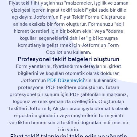
Fiyat teklif ihtiyaçlarınızı "malzemeler, işçilik ve zaman
çizelgesi içeren inşaat teklif talebi" gibi sade bir dille
açıklayın; Jotform'un Fiyat Teklif Formu Oluşturucu
anında eksiksiz bir form oluşturur. Formunuzu "acil
hizmet ücretleri için bir bölüm ekle" veya "ödeme
koşulları seçeneklerini dahil et" gibi konuşma
komutlarıyla geliştirmek için Jotform'un Form
Copilot'unu kullanın.
Profesyonel teklif belgeleri oluşturun
Form yanıtlarını, fiyatlandırma detaylarını, şirket
bilgilerini ve koşulları otomatik olarak dolduran
Jotform'un
PDF Düzenleyici
'sini kullanarak
profesyonel PDF tekliflere dönüştürün. Tutarlı
profesyonel bir sunum için PDF şablonlarını markanız,
logonuz ve renk şemanızla özelleştirin. Oluşturulan
teklifleri Jotform İş Akışları aracılığıyla otomatik olarak
e-posta ile gönderin veya müşterilerin form yanıtı
verdikten hemen sonra teklifleri doğrudan indirmesine
izin verin.
Fiyat teklif taleplerini takip edin ve yönetin