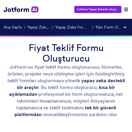
Jotform Yapay Zeka ile oluştur
— Ücrets
Ana Sayfa
Yapay Zeka Araçları
Yapay Zeka Form Oluşturucu
Tüm Form Oluşturucular
Fiyat Teklif Formu
Oluşturucu
Jotform'un fiyat teklif formu oluşturucusu; hizmetler,
ürünler, projeler veya sözleşme işleri için özelleştirilmiş
teklif formları oluşturmaya yönelik
yapay zeka destekli
bir araçtır
. Bu teklif formu oluşturucu,
kısa bir
açıklamadan
profesyonel bir form oluşturmanıza, net
tahminleri hesaplamanıza, müşteri ihtiyaçlarını
toplamanıza ve teklif teslimatını
tek bir güvenli
platformdan
otomatikleştirmenize yardımcı olur.