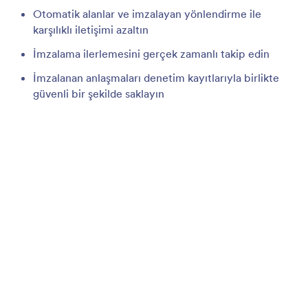
Fotoğraf Toplama
Kullanıcıların formunuzda resim yüklemesine,
çekmesine ve ön izlemesine izin verin. Hiçbir kod
yazmadan bir dosya yükleme formu oluşturun ve
herhangi bir cihazdan kullanıcılardan görüntü
toplayın.