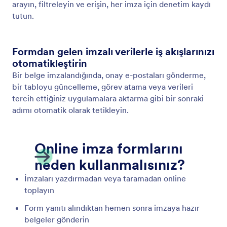
Koşullu Mantık
Akıllı formlarınızı koşullu mantık seçeneklerimizle
daha akıllı hâle getirin. Koşullu mantık ile kullanıcıların
önceki sorulara verdikleri yanıtlara göre bazı form
alanlarını gösterebilir veya gizleyebilir ya da farklı
teşekkür mesajları gösterebilirsiniz.