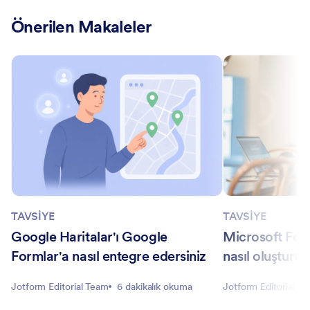
Önerilen Makaleler
TAVSİYE
TAVSİYE
Google Haritalar'ı Google
Microsoft For
Formlar'a nasıl entegre edersiniz
nasıl oluşturul
Jotform Editorial Team
6 dakikalık okuma
Jotform Editorial T