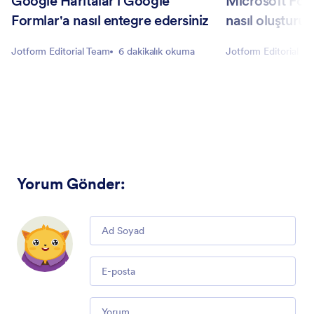
Google Haritalar'ı Google
Microsoft For
Formlar'a nasıl entegre edersiniz
nasıl oluşturul
Jotform Editorial Team
6 dakikalık okuma
Jotform Editorial T
Yorum Gönder
:
Comment
Email
Comment