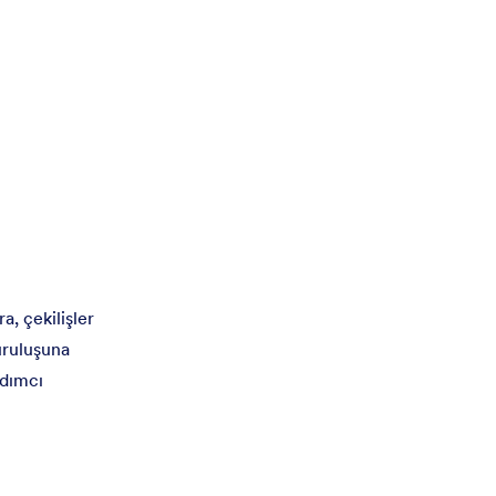
a, çekilişler
kuruluşuna
rdımcı