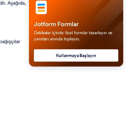
dir. Aşağıda,
Jotform Formlar
Dakikalar içinde özel formlar tasarlayın ve
yanıtları anında toplayın.
bağışçılar
Kullanmaya Başlayın