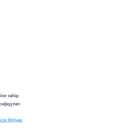
ine sahip
ağışçıları
n
çin İhtiyaç