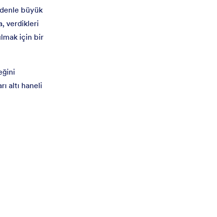
denle büyük
, verdikleri
lmak için bir
eğini
ı altı haneli