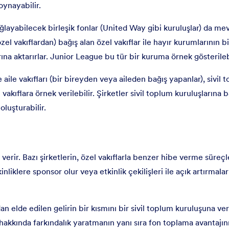
ynayabilir.
sağlayabilecek birleşik fonlar (United Way gibi kuruluşlar) da me
l vakıflardan) bağış alan özel vakıflar ile hayır kurumlarının bi
rına aktarırlar. Junior League bu tür bir kuruma örnek gösterilebi
ve aile vakıfları (bir bireyden veya aileden bağış yapanlar), sivil 
kıflara örnek verilebilir. Şirketler sivil toplum kuruluşlarına b
oluşturabilir.
a verir. Bazı şirketlerin, özel vakıflarla benzer hibe verme süreç
nliklere sponsor olur veya etkinlik çekilişleri ile açık artırmalar
dan elde edilen gelirin bir kısmını bir sivil toplum kuruluşuna ve
hakkında farkındalık yaratmanın yanı sıra fon toplama avantajını