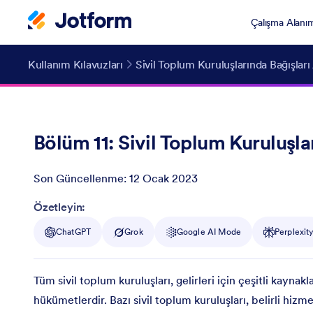
Çalışma Alanı
Kullanım Kılavuzları
Sivil Toplum Kuruluşlarında Bağışları 
Bölüm 11: Sivil Toplum Kuruluşlar
Son Güncellenme:
12 Ocak 2023
Post ID
Özetleyin:
ChatGPT
Grok
Google AI Mode
Perplexit
Tüm sivil toplum kuruluşları, gelirleri için çeşitli kaynakl
hükümetlerdir. Bazı sivil toplum kuruluşları, belirli hizme