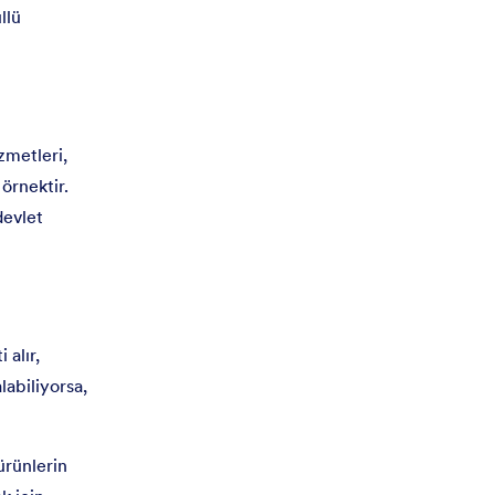
llü
zmetleri,
örnektir.
devlet
 alır,
alabiliyorsa,
ürünlerin