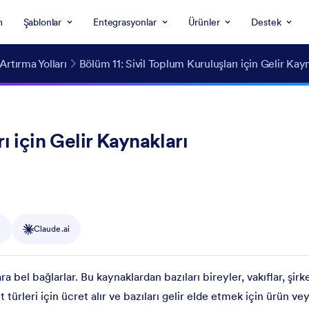
m
Şablonlar
Entegrasyonlar
Ürünler
Destek
Artırma Yolları
Bölüm 11: Sivil Toplum Kuruluşları için Gelir Kayn
ı için Gelir Kaynakları
y
Claude.ai
ara bel bağlarlar. Bu kaynaklardan bazıları bireyler, vakıflar, şirk
t türleri için ücret alır ve bazıları gelir elde etmek için ürün v