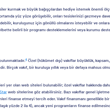
lişkiler kurmak ve büyük bağışçılardan hediye istemek önemli ö
bir ortamda yüz yüze görüşebilir, onları tesislerinizi gezmeye dave
edebilir, kuruluşunuz için gönüllü olmalarını isteyebilir ve onlara
lbette belirli bir programı desteklemelerini veya kurumu des
4
 bulunmaktadır.
Özel (hükümet dışı) vakıflar büyüklük, kapsam,
edir. Birçok vakıf, bir kuruluşa yıllık veya bir defaya mahsus ol
ri yer olan web siteleri bulunabilir; özel vakıflar hakkında daha
Star
web sitelerine göz atabilirsiniz. Bazı vakıflar genel işletm
imleri finanse etmeyi tercih eder. Vakıf finansmanı genellikle bir
laşık yüzde 2 ila 4), ancak yeni programların finanse edilmesin