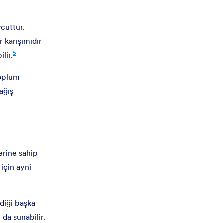
vcuttur.
r karışımıdır
5
lir.
toplum
ağış
lerine sahip
 için ayni
rdiği başka
 da sunabilir.