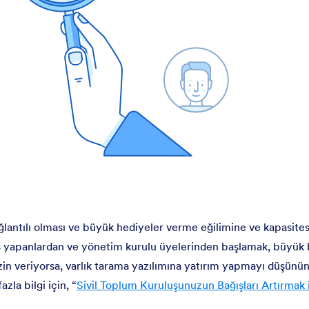
antılı olması ve büyük hediyeler verme eğilimine ve kapasites
ğış yapanlardan ve yönetim kurulu üyelerinden başlamak, büyük b
zin veriyorsa, varlık tarama yazılımına yatırım yapmayı düşünü
zla bilgi için, “
Sivil Toplum Kuruluşunuzun Bağışları Artırmak i