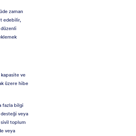
lçüde zaman
t edebilir,
 düzenli
teklemek
 kapasite ve
mak üzere hibe
 fazla bilgi
e desteği veya
 sivil toplum
de veya