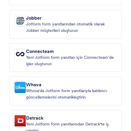
Jobber
Jotform form yanıtlarından otomatik olarak
Jobber müşterileri oluşturun
Connecteam
Yeni Jotform form yanıtları için Connecteam’de
işler oluşturun
Whova
Whova'da Jotform form yanıtlarıyla katılımcı
güncellemelerini otomatikleştirin
Detrack
Yeni Jotform form yanıtlarından Detrack'te iş
yaratın