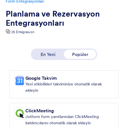
Form Entegrasyonları
Planlama ve Rezervasyon
Entegrasyonları
25 Entegrasyon
En Yeni
Popüler
Google Takvim
Yeni etkinlikleri takviminize otomatik olarak
ekleyin
ClickMeeting
Jotform form yanıtlarından ClickMeeting
katılımcılarını otomatik olarak ekleyin