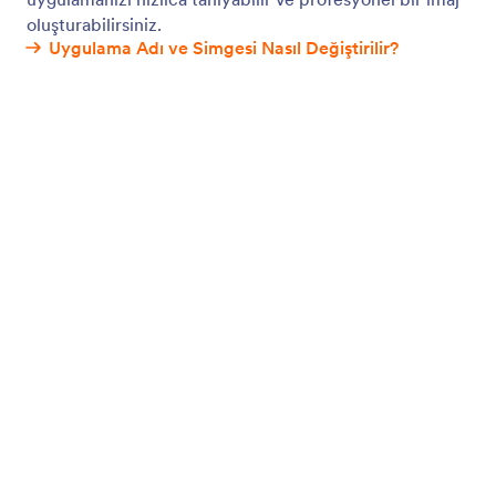
Ana Ekrana Ekle
Kullanıcıların hızlı erişim için uygulamanızı tek
dokunuşla ana ekranlarına eklemesini sağlayın.