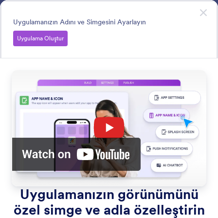
Diyalog başlangıcı
Uygulamalar
Hemen Başla
—
Ücretsiz!
Uygulamanızın Adını ve Simgesini Ayarlayın
Uygulama Oluştur
Configure App Settings
Gelişmiş ayarlarla uygulamanızın görünürlüğü ve
görünümü üzerinde tam kontrol sahibi olun.
Tüm Özelliklerde Ara
Özellikler Kategoriler
Kategori
Jotform Uygulamalar
Uygulama Ayarlarını Yapılandırın