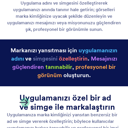
Set Your App's Name & Icon
Uygulamanızın adını ve simgesini markanızı
yansıtacak ve kalıcı bir izlenim bırakacak şekilde
özelleştirin.