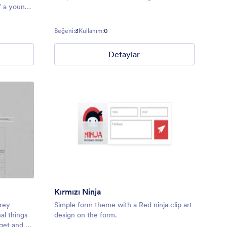
f a young
de corner.
Beğeni:
3
Kullanım:
0
Detaylar
Kırmızı Ninja
rey
Simple form theme with a Red ninja clip art
al things
design on the form.
get and a