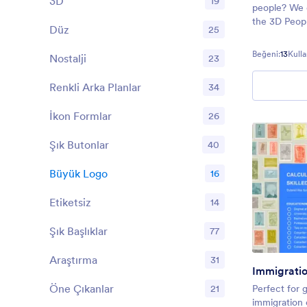
3D
19
people? We d
the 3D Peopl
Düz
25
perfect for 
intake forms
Beğeni:
13
Kulla
Nostalji
23
customize it
Renkli Arka Planlar
34
İkon Formlar
26
Şık Butonlar
40
Büyük Logo
16
Etiketsiz
14
Şık Başlıklar
77
Araştırma
31
Immigrati
Öne Çıkanlar
21
Perfect for 
immigration