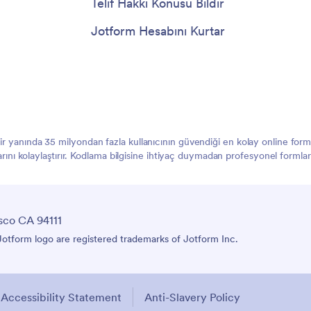
Telif Hakkı Konusu Bildir
Jotform Hesabını Kurtar
 bir yanında 35 milyondan fazla kullanıcının güvendiği en kolay online f
larını kolaylaştırır. Kodlama bilgisine ihtiyaç duymadan profesyonel formlar
sco CA 94111
Jotform Inc.'nin tescilli ticari markalarıdır.
Erişilebilirlik Beyanı
Kölelik Karşıtı Politika