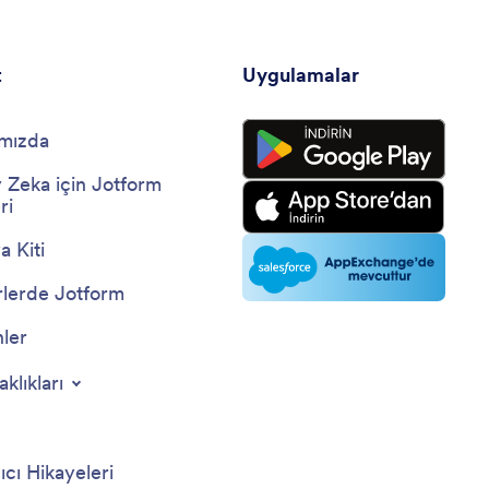
t
Uygulamalar
mızda
 Zeka için Jotform
ri
 Kiti
lerde Jotform
nler
aklıkları
ıcı Hikayeleri