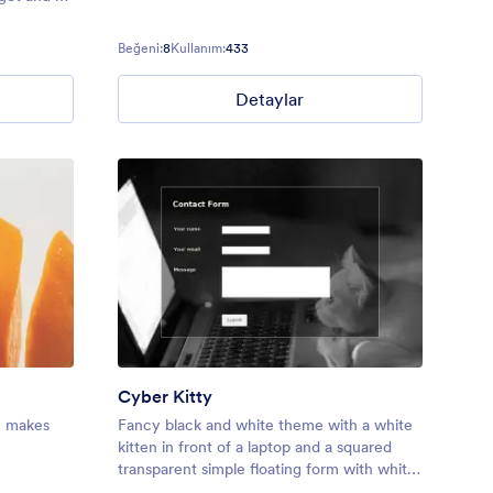
Beğeni:
8
Kullanım:
433
Detaylar
Cyber Kitty
rm makes
Fancy black and white theme with a white
kitten in front of a laptop and a squared
transparent simple floating form with white
fields.