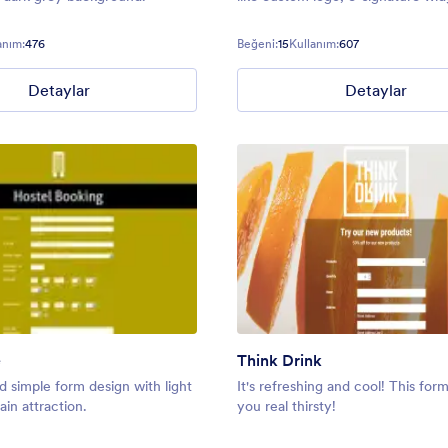
custom font.
anım:
476
Beğeni:
15
Kullanım:
607
Detaylar
Detaylar
e
Think Drink
nd simple form design with light
It's refreshing and cool! This fo
main attraction.
you real thirsty!