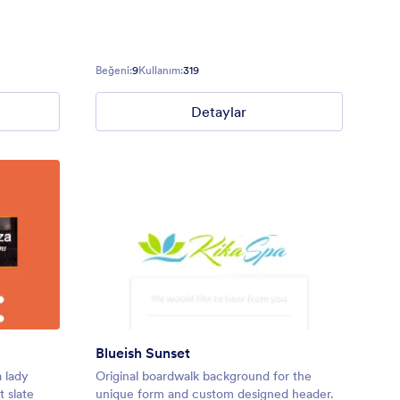
Beğeni:
9
Kullanım:
319
Detaylar
Blueish Sunset
 lady
Original boardwalk background for the
t slate
unique form and custom designed header.