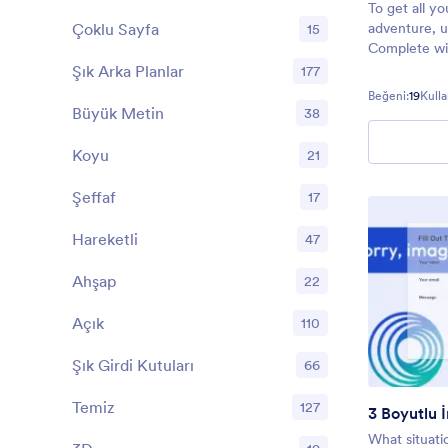
To get all y
Çoklu Sayfa
adventure, 
15
Complete wi
and a fully 
Şık Arka Planlar
177
theme will 
Beğeni:
19
Kulla
take on natu
Büyük Metin
38
Koyu
21
Şeffaf
17
Hareketli
47
Ahşap
22
Açık
110
Şık Girdi Kutuları
66
Temiz
127
3 Boyutlu 
What situatio