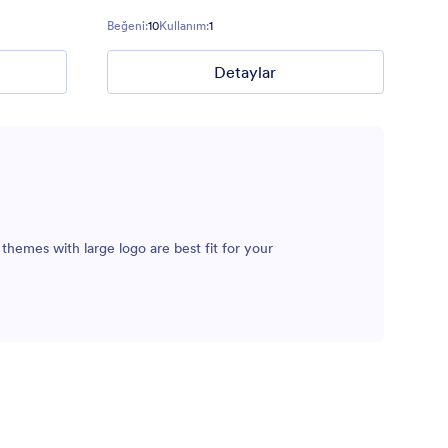
Beğeni:
10
Kullanım:
1
Detaylar
themes with large logo are best fit for your