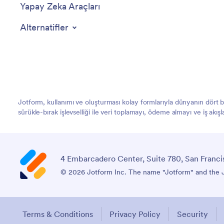
Yapay Zeka Araçları
Alternatifler
Jotform, kullanımı ve oluşturması kolay formlarıyla dünyanın dört
sürükle-bırak işlevselliği ile veri toplamayı, ödeme almayı ve iş akış
4 Embarcadero Center, Suite 780, San Franci
© 2026 Jotform Inc. "Jotform" adı ve Jotform logosu, 
Şartlar ve Koşullar
Gizlilik Politikası
Güvenlik