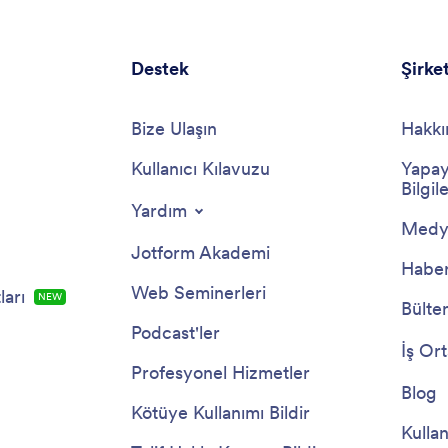
Destek
Şirke
Bize Ulaşın
Hakkı
Kullanıcı Kılavuzu
Yapay
Bilgile
Yardım
Medya
Jotform Akademi
Haber
Web Seminerleri
arı
YENİ
Bülte
Podcast'ler
İş Ort
Profesyonel Hizmetler
Blog
Kötüye Kullanımı Bildir
Kullan