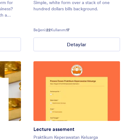
orm for
Simple, white form over a stack of one
siness?
hundred dollars bills background.
th a
dline, this
 theme is
Beğeni:
22
Kullanım:
17
om
Detaylar
Lecture assement
Praktikum Keperawatan Keluarga