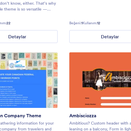
on’t know, either. That’s why
e theme is so versatile —
HR forms, event registrations,
, and more. Don’t hesitate to
nım:
22
Beğeni:
1
Kullanım:
12
 to your needs!
Detaylar
Detaylar
on Company Theme
Ambisciozza
gathering information for your
Ambitious? Custom header with a
 company from travelers and
leaning on a balcony, Form in ligh