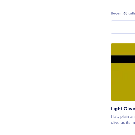
Beğeni:
38
Kull
Light Oliv
Flat, plain a
olive as its 