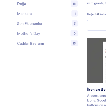
immigrants, 
Doğa
18
get people e
With postcar
Manzara
11
Beğeni:
12
Kulla
world, your 
of peopl
Son Eklenenler
3
Mother's Day
10
Cadılar Bayramı
15
İkonları S
A questionna
icons. Googl
buttons on a