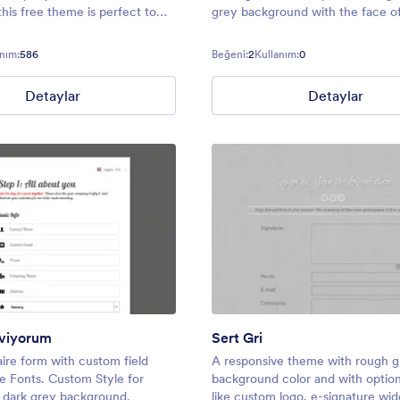
this free theme is perfect to
grey background with the face o
xcited about their journeys.
woman at the lower right hand si
d stamps from all over the
Fashion oriented.
nım:
586
Beğeni:
2
Kullanım:
0
form will celebrate the beauty
Detaylar
Detaylar
eviyorum
Sert Gri
ire form with custom field
A responsive theme with rough g
e Fonts. Custom Style for
background color and with option
 dark grey background.
like custom logo, e-signature wid