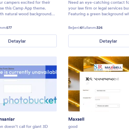
our campers excited for their
Need an eye-catching contact f
use this Camp App theme.
your law firm or legal services bu
th natural wood background
Featuring a green background wi
customizable logo banner, this
person sitting on a “Lawsuits” hea
make your responders ready to
ready-made Legal Services Form
nım:
577
Beğeni:
6
Kullanım:
326
re!
perfect to gather submissions fr
prospective cl
Detaylar
Detaylar
İnsanlar
Maxsell
n doesn’t call for giant 3D
good