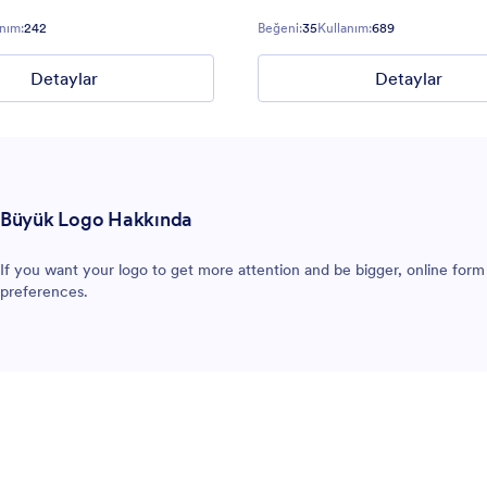
nım:
242
Beğeni:
35
Kullanım:
689
Detaylar
Detaylar
Büyük Logo Hakkında
If you want your logo to get more attention and be bigger, online form 
preferences.