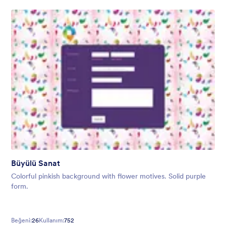
Büyülü Sanat
Colorful pinkish background with flower motives. Solid purple
form.
Beğeni:
26
Kullanım:
752