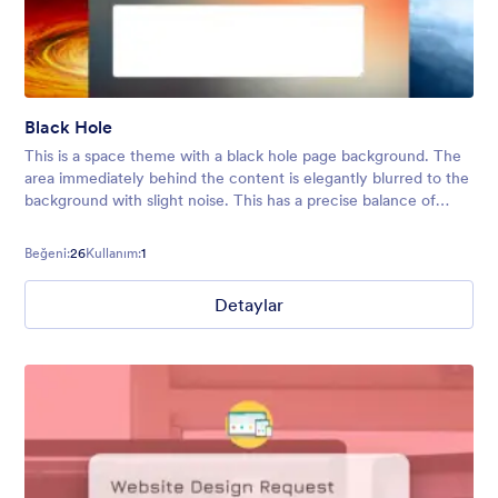
Black Hole
This is a space theme with a black hole page background. The
area immediately behind the content is elegantly blurred to the
background with slight noise. This has a precise balance of
color, design, and creativity while preserving a clean and
modern touc
Beğeni:
26
Kullanım:
1
Detaylar