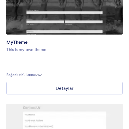
MyTheme
This is my own theme
Beğeni:
12
Kullanım:
262
Detaylar