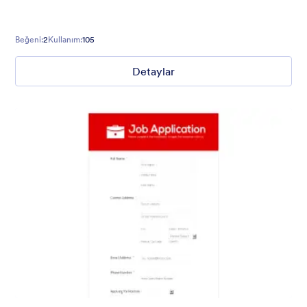
Beğeni:
2
Kullanım:
105
Detaylar