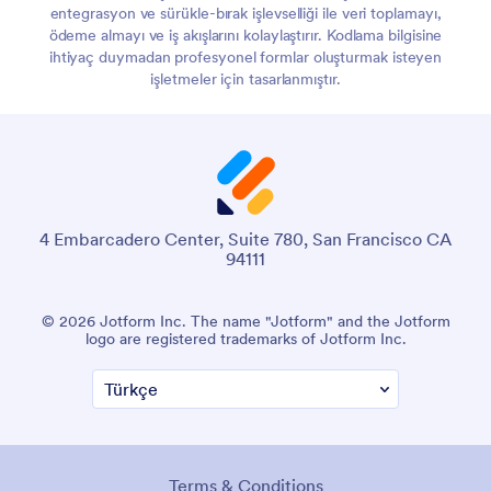
entegrasyon ve sürükle-bırak işlevselliği ile veri toplamayı,
ödeme almayı ve iş akışlarını kolaylaştırır. Kodlama bilgisine
ihtiyaç duymadan profesyonel formlar oluşturmak isteyen
işletmeler için tasarlanmıştır.
4 Embarcadero Center, Suite 780, San Francisco CA
94111
© 2026 Jotform Inc. "Jotform" adı ve Jotform logosu, Jotform
Inc.'nin tescilli ticari markalarıdır.
Şartlar ve Koşullar