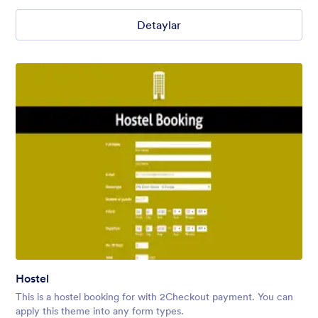
Detaylar
Hostel
This is a hostel booking for with 2Checkout payment. You can
apply this theme into any form types.