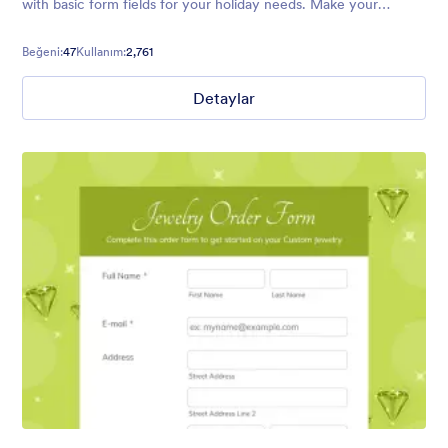
with basic form fields for your holiday needs. Make your
audience feel welcome with Santa and his trusty reindeer.
Beğeni:
47
Kullanım:
2,761
Detaylar