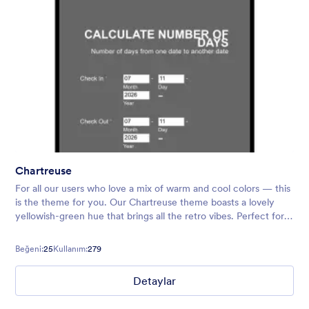
Chartreuse
For all our users who love a mix of warm and cool colors — this
is the theme for you. Our Chartreuse theme boasts a lovely
yellowish-green hue that brings all the retro vibes. Perfect for
livening up any form!
Beğeni:
25
Kullanım:
279
Detaylar