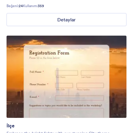
too.
Beğeni:
24
Kullanım:
359
Detaylar
İlçe