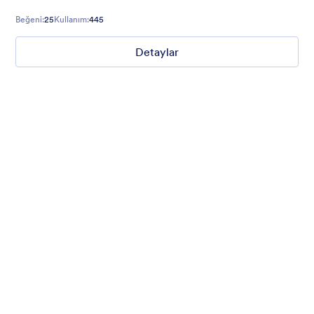
Beğeni:
25
Kullanım:
445
Detaylar
Mellow
Form theme with minimal light colors ideal for schools and
nonprofit forms.
Beğeni:
18
Kullanım:
219