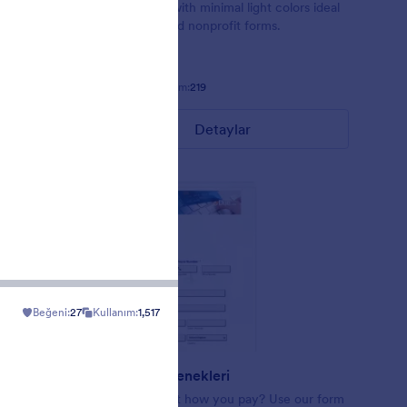
orm theme
Form theme with minimal light colors ideal
 If you
for schools and nonprofit forms.
bars or
 use this
Beğeni:
18
Kullanım:
219
Detaylar
Beğeni:
27
Kullanım:
1,517
mesi
Ödeme Seçenekleri
ing
Want to select how you pay? Use our form