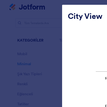
Diyalog başlangıcı
Çalışma Alanı
City View
Temalar
Mini
KATEGORİLER
Tümü
154 Tema
Mobil
46
Minimal
154
Şık Yazı Tipleri
20
Renkli
16
Eğlenceli
32
Sporting
Tatiller
71