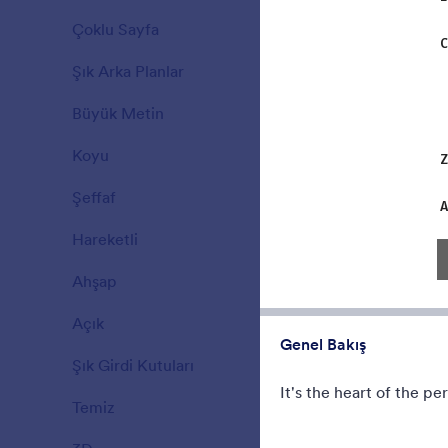
A Fancy The
Çoklu Sayfa
background 
15
translucent 
Şık Arka Planlar
177
Beğeni:
5
Kulla
Büyük Metin
38
Koyu
21
Şeffaf
17
Hareketli
47
Ahşap
22
Açık
110
Genel Bakış
Şık Girdi Kutuları
66
It's the heart of the pe
Temiz
127
County Fai
Form theme f