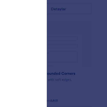
Detaylar
Minimalist Rounded Corners
act form
Simple Design with soft edges.
Beğeni:
37
Kullanım:
2,803