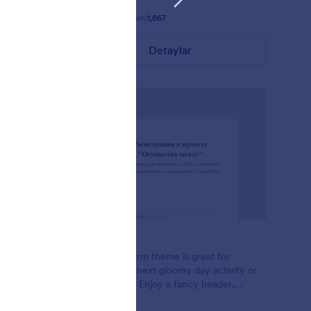
Beğeni:
28
Kullanım:
1,867
Detaylar
Foggy
- Blue
This Foggy Form theme is great for
ized
planning your next gloomy day activity or
matrix
class sign ups, Enjoy a fancy header,
minimal input, and flat green buttons. It's a