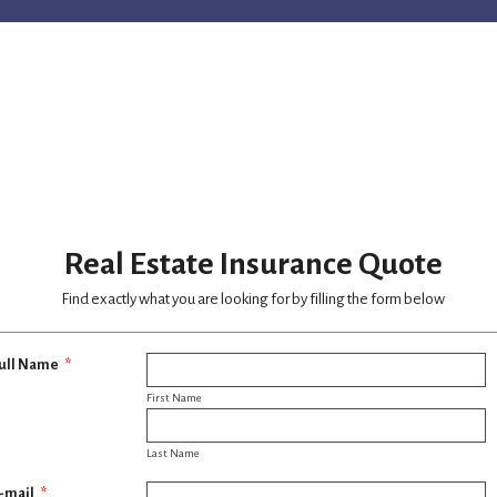
m
Şablonlar
Entegrasyonlar
Ürünler
Destek
Minimal
mal
Contact Card