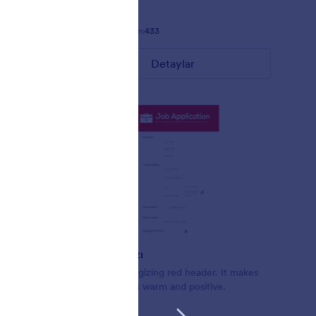
Beğeni:
8
Kullanım:
433
Detaylar
Sıcak Kırmızı
Beautiful energizing red header. It makes
ite form.
the form looks warm and positive.