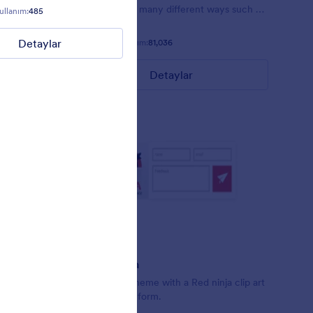
 pink.
customized in many different ways such as
ullanım:
485
Beğeni:
6
Kullanım:
403
the animations the colors different fields.
Detaylar
Detaylar
Beğeni:
56
Kullanım:
81,036
Detaylar
Kırmızı Ninja
t Clint
Simple form theme with a Red ninja clip art
design on the form.