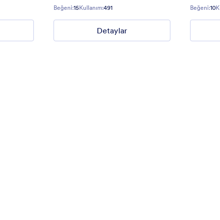
Gradient background from blue to
Beğeni:
15
Kullanım:
491
Beğeni:
10
K
Detaylar
anım:
40
Beğeni:
177
Kullanım:
1
Detaylar
Detaylar
ders
İyi, Kötü ve Çirkin
ct Us form for websites.
Give some impression with a grea
Eastwood style