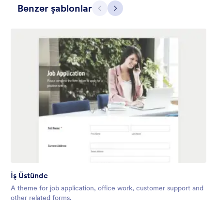
Benzer şablonlar
Geri
İleri
Apple Field
A transparent form theme with big red apple background.
İş Üstünde
Beğeni:
8
Kullanım:
91
A theme for job application, office work, customer support and
Detaylar
other related forms.