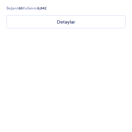
Beğeni:
65
Kullanım:
6,842
Detaylar
Nonprofit Christmas Celebration
Form theme for Christmas holidays
Beğeni:
8
Kullanım:
92