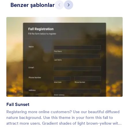
Benzer şablonlar
Geri
İleri
Apple Field
A transparent form theme with big red apple background.
Fall Sunset
Beğeni:
8
Kullanım:
91
Registering more online customers? Use our beautiful diffused
Detaylar
nature background. Use this theme in your form this fall to
attract more users. Gradient shades of light brown-yellow with