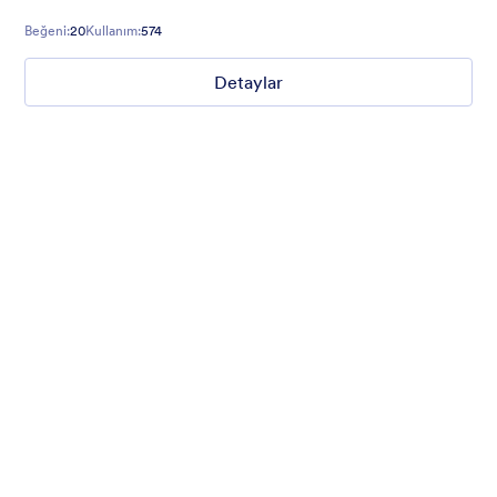
Roboto font family.
Beğeni:
20
Kullanım:
574
Detaylar
Nonprofit Christmas Celebration
Form theme for Christmas holidays
Beğeni:
8
Kullanım:
92