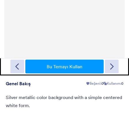
Christmas Wish
Turn your form into a Christmas themed form using this theme
with fancy Christmas gifts background
Bu Temayı Kullan
Genel Bakış
Beğeni:
0
Kullanım:
0
Beğeni:
10
Kullanım:
125
Detaylar
Silver metallic color background with a simple centered
white form.