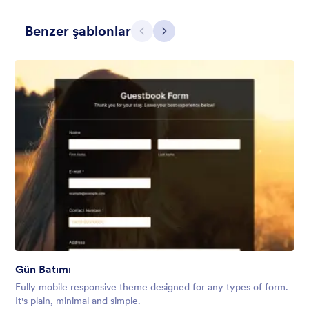
Benzer şablonlar
Geri
İleri
Hairdressers
Form theme for hairdressers or any related business but can
also be used on any types of form.
Beğeni:
9
Kullanım:
247
Gün Batımı
Detaylar
Fully mobile responsive theme designed for any types of form.
It's plain, minimal and simple.