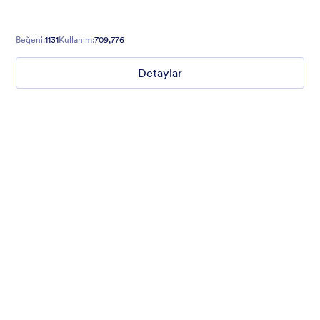
Beğeni:
1131
Kullanım:
709,776
Detaylar
Mellow
Form theme with minimal light colors ideal for schools and
nonprofit forms.
Beğeni:
18
Kullanım:
219