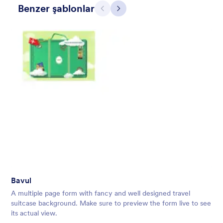
Benzer şablonlar
Geri
İleri
Apple Field
A transparent form theme with big red apple background.
Bavul
Beğeni:
8
Kullanım:
91
A multiple page form with fancy and well designed travel
Detaylar
suitcase background. Make sure to preview the form live to see
its actual view.