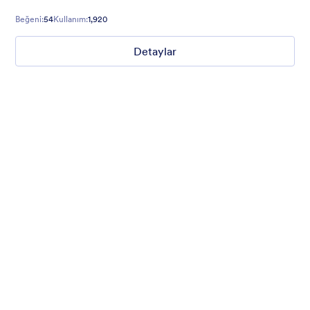
Beğeni:
54
Kullanım:
1,920
Detaylar
Nonprofit Christmas Celebration
Form theme for Christmas holidays
Beğeni:
8
Kullanım:
92