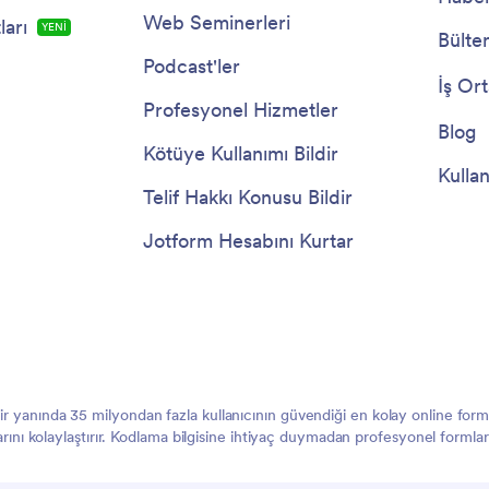
Web Seminerleri
arı
YENİ
Bülte
Podcast'ler
İş Ort
Profesyonel Hizmetler
Blog
Kötüye Kullanımı Bildir
Kullan
Telif Hakkı Konusu Bildir
Jotform Hesabını Kurtar
 bir yanında 35 milyondan fazla kullanıcının güvendiği en kolay online f
larını kolaylaştırır. Kodlama bilgisine ihtiyaç duymadan profesyonel formlar