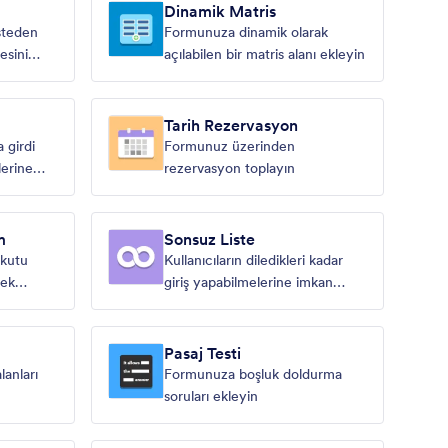
Dinamik Matris
listeden
Formunuza dinamik olarak
esini
açılabilen bir matris alanı ekleyin
Tarih Rezervasyon
 girdi
Formunuz üzerinden
lerine
rezervasyon toplayın
m
Sonsuz Liste
i kutu
Kullanıcıların diledikleri kadar
rek
giriş yapabilmelerine imkan
sağlayın
Pasaj Testi
lanları
Formunuza boşluk doldurma
soruları ekleyin