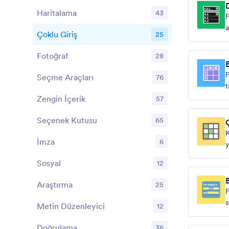
Haritalama
43
F
a
Çoklu Giriş
25
Fotoğraf
28
F
Seçme Araçları
76
t
Zengin İçerik
57
Seçenek Kutusu
65
K
İmza
6
y
Sosyal
12
Araştırma
25
F
s
Metin Düzenleyici
12
Doğrulama
36