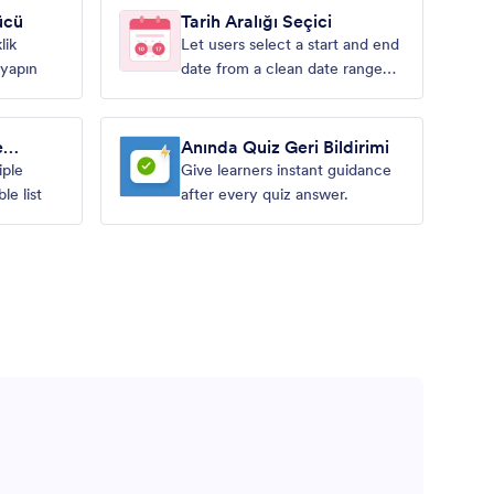
ücü
Tarih Aralığı Seçici
lik
Let users select a start and end
 yapın
date from a clean date range
picker
e
Anında Quiz Geri Bildirimi
iple
Give learners instant guidance
le list
after every quiz answer.