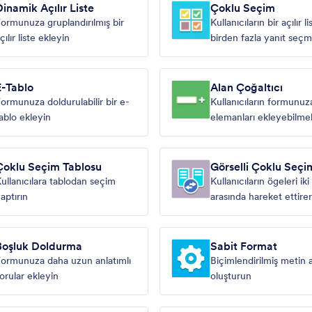
Dinamik Açılır Liste
Çoklu Seçim
ormunuza gruplandırılmış bir
Kullanıcıların bir açılır 
çılır liste ekleyin
birden fazla yanıt seçm
sağlayın
E-Tablo
Alan Çoğaltıcı
ormunuza doldurulabilir bir e-
Kullanıcıların formunuza
ablo ekleyin
elemanları ekleyebilme
imkan sağlayın
Çoklu Seçim Tablosu
Görselli Çoklu Seçi
ullanıcılara tablodan seçim
Kullanıcıların ögeleri ik
aptırın
arasında hareket ettire
seçmesine izin verin
Boşluk Doldurma
Sabit Format
ormunuza daha uzun anlatımlı
Biçimlendirilmiş metin a
orular ekleyin
oluşturun