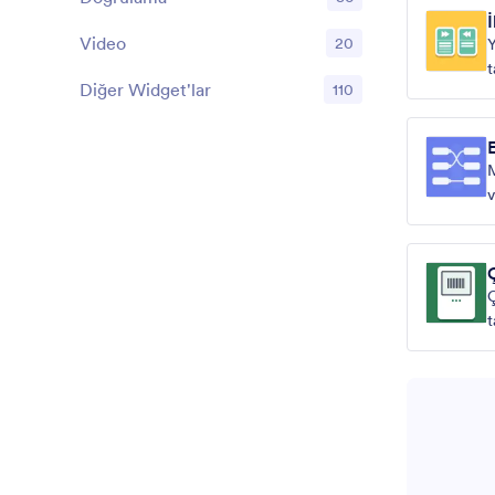
Video
20
Y
t
Diğer Widget'lar
110
M
v
b
e
y
Ç
t