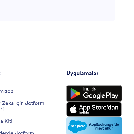
t
Uygulamalar
mızda
 Zeka için Jotform
ri
 Kiti
lerde Jotform