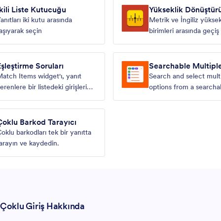
İkili Liste Kutucuğu
Yükseklik Dönüştür
anıtları iki kutu arasında
Metrik ve İngiliz yüksek
aşıyarak seçin
birimleri arasında geçiş
Eşleştirme Soruları
Searchable Multipl
Selection
atch Items widget'ı, yanıt
Search and select mult
erenlere bir listedeki girişleri
options from a searchab
aşka bir listedeki girişlerle
şleştirmek için net ve görsel bir
ol sunar.
Çoklu Barkod Tarayıcı
oklu barkodları tek bir yanıtta
arayın ve kaydedin.
Çoklu Giriş Hakkında