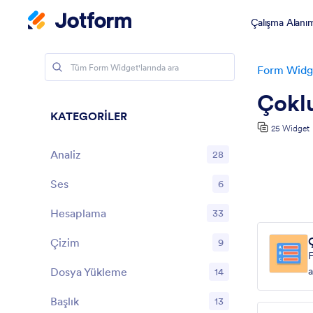
Çalışma Alanı
Form Widge
Çoklu
KATEGORİLER
25 Widget
Analiz
28
Ses
6
Hesaplama
33
Çizim
9
Dosya Yükleme
a
14
Başlık
13