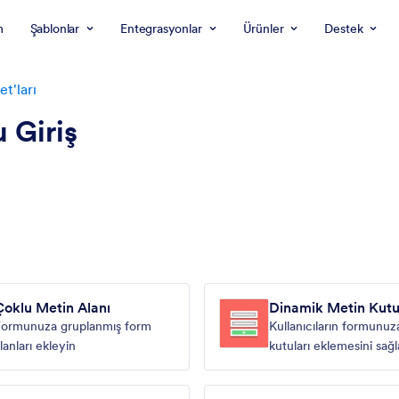
m
Şablonlar
Entegrasyonlar
Ürünler
Destek
t'ları
 Giriş
Çoklu Metin Alanı
Dinamik Metin Kut
Formunuza gruplanmış form
Kullanıcıların formunuz
lanları ekleyin
kutuları eklemesini sağ