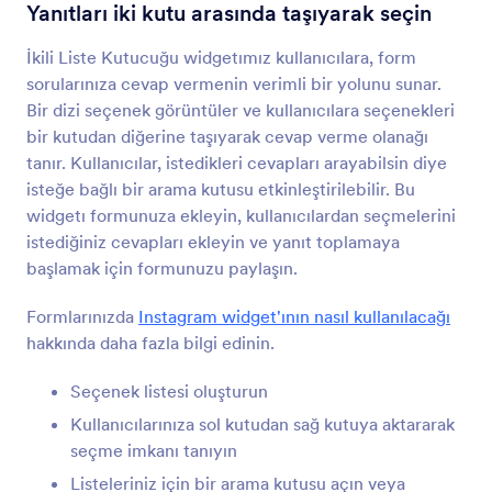
Çoklu Metin Alanı
Yanıtları iki kutu arasında taşıyarak seçin
Formunuza gruplanmış form alanları ekleyin
İkili Liste Kutucuğu widgetımız kullanıcılara, form
sorularınıza cevap vermenin verimli bir yolunu sunar.
Dinamik Metin Kutusu
Bir dizi seçenek görüntüler ve kullanıcılara seçenekleri
Kullanıcıların formunuza metin kutuları eklemesini
bir kutudan diğerine taşıyarak cevap verme olanağı
sağlayın
tanır. Kullanıcılar, istedikleri cevapları arayabilsin diye
isteğe bağlı bir arama kutusu etkinleştirilebilir. Bu
widgetı formunuza ekleyin, kullanıcılardan seçmelerini
Seçenek Ekleme
istediğiniz cevapları ekleyin ve yanıt toplamaya
Kullanıcıların formunuza metin kutuları eklemesini
başlamak için formunuzu paylaşın.
sağlayın
Formlarınızda
Instagram widget'ının nasıl kullanılacağı
hakkında daha fazla bilgi edinin.
Dinamik Açılır Liste
Formunuza gruplandırılmış bir açılır liste ekleyin
Seçenek listesi oluşturun
Kullanıcılarınıza sol kutudan sağ kutuya aktararak
seçme imkanı tanıyın
Çoklu Seçim
Kullanıcıların bir açılır listeden birden fazla yanıt
Listeleriniz için bir arama kutusu açın veya