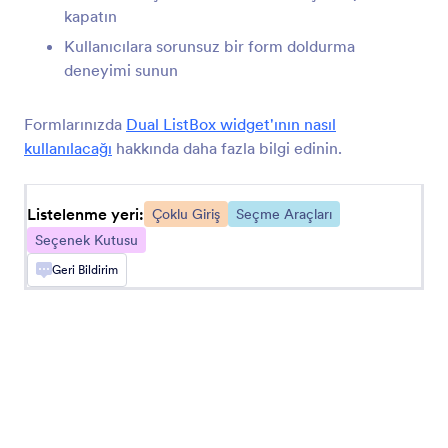
seçmesini sağlayın
kapatın
Kullanıcılara sorunsuz bir form doldurma
deneyimi sunun
Dinamik Matris
Formunuza dinamik olarak açılabilen bir matris
Formlarınızda
Dual ListBox widget'ının nasıl
alanı ekleyin
kullanılacağı
hakkında daha fazla bilgi edinin.
E-Tablo
Listelenme yeri:
Çoklu Giriş
Seçme Araçları
Formunuza doldurulabilir bir e-tablo ekleyin
Seçenek Kutusu
Geri Bildirim
Alan Çoğaltıcı
Kullanıcıların formunuza girdi elemanları
ekleyebilmelerine imkan sağlayın
Tarih Rezervasyon
Formunuz üzerinden rezervasyon toplayın