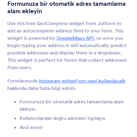
Haritada Konum Belirleme
Formunuza bir otomatik adres tamamlama
Adresleri otomatik olarak toplayın
alanı ekleyin
Use this free GeoComplete widget from Jotform to
Coğrafi Konum
add an autocomplete address field to your form. This
IP adresine göre konum verileri toplayın
widget is powered by
GoogleMaps API
, so once you
begin typing your address it will automatically predict
possible addresses and display them in a dropdown.
GPS Konumu
This widget is perfect for forms that collect addresses
Formunuz aracılığıyla tam ve kesin GPS
from users.
konumları toplayın
Formlarınızda
Instagram widget'ının nasıl kullanılacağı
hakkında daha fazla bilgi edinin.
Haritada Konum Gösterme
Formunuza Google Haritalar'da yer alan bir
Formunuza bir otomatik adres tamamlama alanı
konum ekleyin
ekleyin
Kullanıcılardan doğru adresleri toplayın
And more!
Otomatik Adres Tamamlama
Formunuzdaki adresleri otomatik doldurun