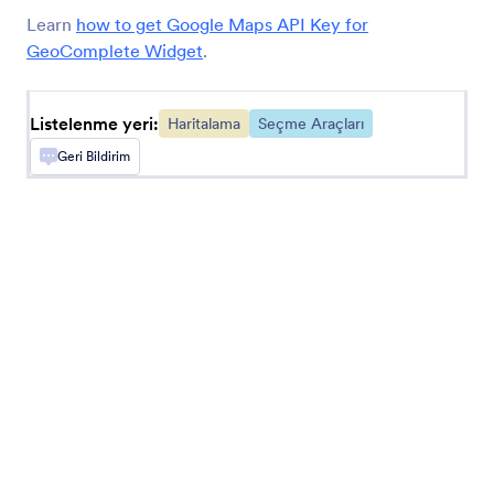
Learn
how to get Google Maps API Key for
GeoComplete Widget
.
Coğrafi Konum Bilgisi
Form yanıtlarına coğrafi konum bilgisi ekleyin
Listelenme yeri:
Haritalama
Seçme Araçları
Geri Bildirim
Ziyaretçi Konumunu Bulma
Form kullanıcılarınızın IP tabanlı konum bilgilerini
toplayın
Konum Koordinatları
Coğrafi koordinatları hızlıca alın
Coğrafi Konum Tamamlama
Formunuza bir otomatik adres tamamlama alanı
ekleyin