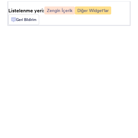
geçirmelerine izin verin
Listelenme yeri:
Zengin İçerik
Diğer Widget'lar
Geri Bildirim
Kaydırılabilir Hüküm ve Koşullar
Formunuza kaydırılabilir bir Hüküm ve Koşullar
alanı ekleyin
QR Kodu
Formunuza bir QR kod ekleyin
QR Kod Okuyucu
Kullanıcıların formunuz aracılığı ile QR kod
okutmasına izin verin
Kaydırma çubuğu
Formunuza bir kaydırma çubuğu ekleyin