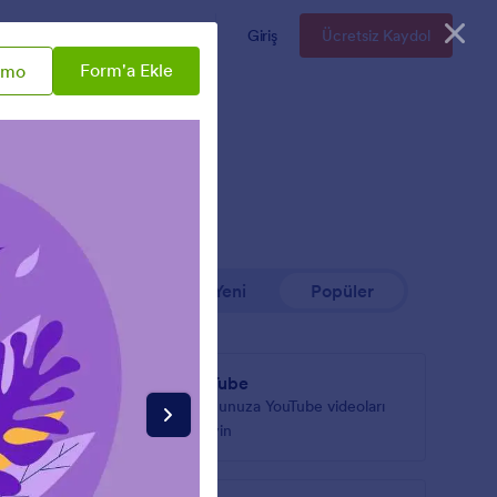
Kurumsal
Fiyatlandırma
Giriş
Ücretsiz Kaydol
Form'a Ekle
emo
En Yeni
Popüler
YouTube
nuza
Formunuza YouTube videoları
 gösterin
ekleyin