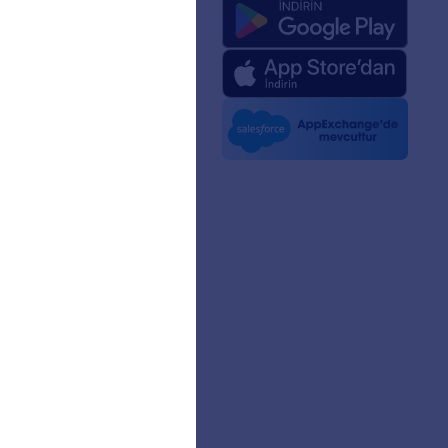
mızda
 Zeka için Jotform
ri
 Kiti
lerde Jotform
nler
aklıkları
ıcı Hikayeleri