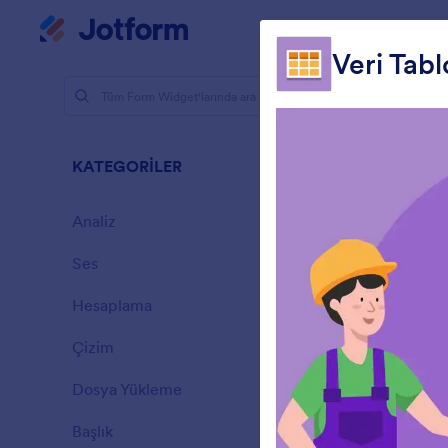
Diyalog başlangıcı
Çalışma Alanı
Veri Tab
Form Widge
Zengi
KATEGORİLER
57 Widget
Analiz
28
Ses
6
Hesaplama
33
Çizim
9
F
Dosya Yükleme
e
14
Başlık
13