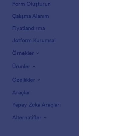
Form Oluşturun
Şablonlar
Çalışma Alanım
Form Temaları
Fiyatlandırma
Form Widget'ları
Jotform Kurumsal
Entegrasyonlar
Örnekler
Web Site Widgetl
Ürünler
Özellikler
Araçlar
Yapay Zeka Araçları
Alternatifler