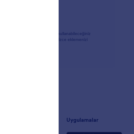
uz? Jotform'da bu amaçlar için kullanabileceğiniz
lleri online formlarınıza zahmetsizce eklemenizi
t
Uygulamalar