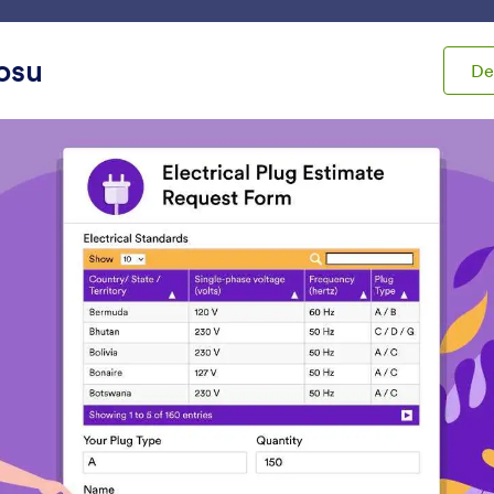
m
Şablonlar
Entegrasyonlar
Ürünler
Destek
losu
D
t'ları
Zengin İçerik
n İçerik
Veri Tablosu
PDF Ekleme
ormunuza bir veri tablosu
PDF dosyalarını formu
kleyin
ekleyin ve formunuzda