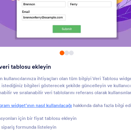
Buton Biçiminde Onay
Göndermeden Önc
Kutuları
Önizleme
Formunuza buton biçiminde
Kullanıcıların form yanıt
nay kutuları ekleyin
gözden geçirmelerine i
QR Kodu
QR Kod Okuyucu
ormunuza bir QR kod ekleyin
Kullanıcıların formunuz 
ile QR kod okutmasına i
eri tablosu ekleyin
Görselli Radyo Düğmeleri
Dinamik QR Kodu
adyo düğmesi seçenekleri için
Formunuza dinamik bi
ullanıcılarınıza ihtiyaçları olan tüm bilgiyi Veri Tablosu widge
örseller kullanın
ekleyin
istediğiniz bilgileri gösterecek şekilde güncelleyin ve kullanıc
ilir ve sıralanabilir veri tablolarını referans olarak kullansınlar
Çizim Tahtası
Vimeo
gram widget'ının nasıl kullanılacağı
hakkında daha fazla bilgi ed
ormunuza çizim tahtası ekleyin
Formlarınıza Vimeo vide
ekleyin
syonları için bir fiyat tablosu ekleyin
 sipariş formunda listeleyin