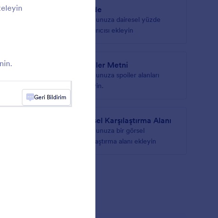
teleyin
maları
Yüzde
resminize
Formunuza dairesel yüzde
sı ekleyin
kaydırıcısı ekleyin
nin.
Spoiler Metni
eridi
Formunuza spoiler alanları
ekleyin.
Geri Bildirim
Görsel Karşılaştırma Alanı
üşleri
Formunuza bir görsel
karşılaştırma alanı ekleyin
t'ı Gör