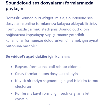
Ses Kaydedici
Soundcloud ses dosyalarını formlarınızda
Kullanıcıların formunuzda seslerini
paylaşın
kaydetmelerine izin verin
Ücretsiz Soundcloud widget'ımızla, Soundcloud ses
dosyalarını online formlarınıza kolayca ekleyebilirsiniz.
SoundCloud
Formunuzda çalmak istediğiniz Soundcloud klibin
Soundcloud ses dosyalarını formlarınızda paylaşın
bağlantısını kopyalayıp yapıştırmanız yeterlidir;
kullanıcılar formunuzu doldururken dinlemek için oynat
butonuna basabilir.
Vimeo
Formlarınıza Vimeo videoları ekleyin
Bu widget'ı aşağıdakiler için kullanın:
Başvuru formlarına sesli rehber ekleme
Skype Arama Butonu
Sınav formlarına ses dosyaları ekleyin
Formunuza Skype arama butonu ekleyin
Kayıtlı bir radyo segmenti için geri bildirim formu
oluşturun
Voice Recording & AI Follow-Ups by
Konferans kayıt formu için sesli karşılama kiti
Voiceform
Capture voice responses with smart AI-powered
oynatın
follow-up questions.