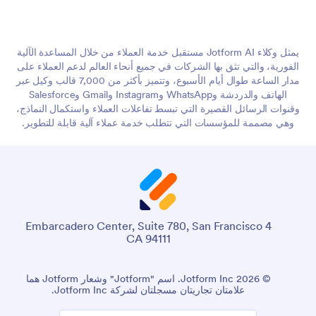
يمثل وكلاء Jotform AI مستقبل خدمة العملاء من خلال المساعدة الآلية
الفورية، والتي تثق بها الشركات في جميع أنحاء العالم لدعم العملاء على
مدار الساعة طوال أيام الأسبوع، وتتميز بأكثر من 7,000 قالب وكيل عبر
الهاتف والدردشة وWhatsApp وInstagram وGmail وSalesforce
وقنوات الرسائل القصيرة التي تبسط تفاعلات العملاء واستكمال النماذج،
وهي مصممة للمؤسسات التي تتطلب خدمة عملاء آلية قابلة للتطوير.
4 Embarcadero Center, Suite 780, San Francisco
CA 94111
© 2026 Jotform Inc. اسم "Jotform" وشعار Jotform هما
علامتان تجاريتان مسجلتان لشركة Jotform Inc.