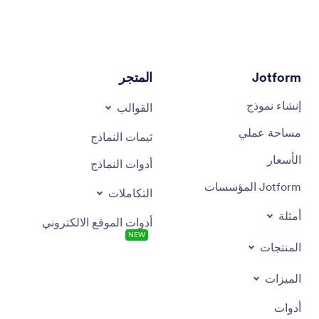
تجربة مستخدم محسّنة:
تقديم استجابات سريعة ودقيقة
للمستخدمين.
تحسين مشاركة العملاء:
التواصل الشخصي والتفاعلي.
القابلية للتوسع:
إدارة كميات كبيرة من التفاعلات في
Jotform
المتجر
وقت واحد.
إنشاء نموذج
القوالب
مساحة عملي
ثيمات النماذج
الأسعار
أدوات النماذج
Jotform المؤسسات
التكاملات
أمثلة
أدوات الموقع الالكتروني
NEW
المنتجات
الميزات
أدوات