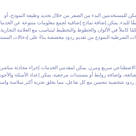
هل وقابل للتخصيص. يمكن للمستخدمين البدء من الصفر من خلال تحديد وظيفة النموذج، أو
قًا للبدء. يمكن إضافة نماذج إضافية لجمع معلومات متنوعة عن الخدما
جات العملاء. يوفر مصمم النموذج في Jotform تحكمًا كاملاً في الألوان والخطوط والتخطيط ليتناسب مع العلامة التجاري
جراءات الشرطية النموذج من تقديم ردود مخصصة بناءً على إدخالات المست
اء الاصطناعي سريع ومرن. يمكن لمقدمي الخدمات إجراء محادثة مباشرة
لشائعة، وإضافة روابط أو مستندات مرجعية. يمكن إعداد الأسئلة والأجوب
يم ردود شخصية تتحسن مع كل تفاعل، مما يخلق تجربة أكثر سلاسة واست