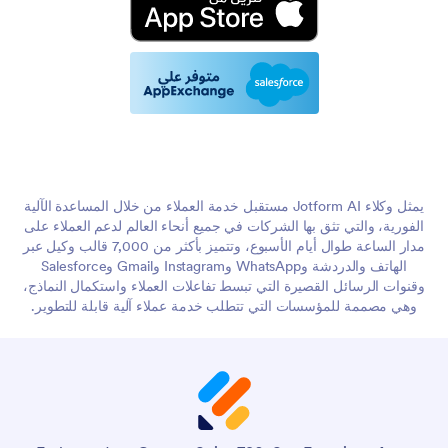
يمثل وكلاء Jotform AI مستقبل خدمة العملاء من خلال المساعدة الآلية
الفورية، والتي تثق بها الشركات في جميع أنحاء العالم لدعم العملاء على
مدار الساعة طوال أيام الأسبوع، وتتميز بأكثر من 7,000 قالب وكيل عبر
الهاتف والدردشة وWhatsApp وInstagram وGmail وSalesforce
وقنوات الرسائل القصيرة التي تبسط تفاعلات العملاء واستكمال النماذج،
وهي مصممة للمؤسسات التي تتطلب خدمة عملاء آلية قابلة للتطوير.