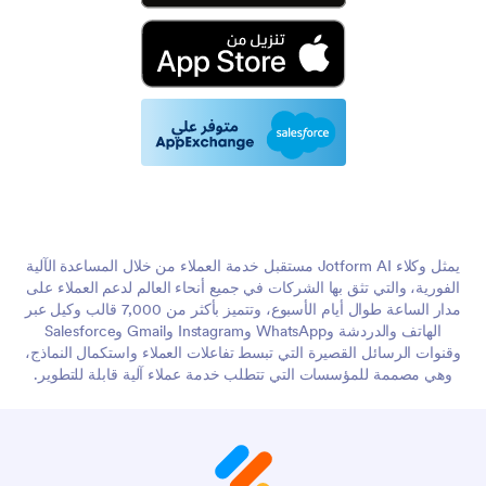
يمثل وكلاء Jotform AI مستقبل خدمة العملاء من خلال المساعدة الآلية
الفورية، والتي تثق بها الشركات في جميع أنحاء العالم لدعم العملاء على
مدار الساعة طوال أيام الأسبوع، وتتميز بأكثر من 7,000 قالب وكيل عبر
الهاتف والدردشة وWhatsApp وInstagram وGmail وSalesforce
وقنوات الرسائل القصيرة التي تبسط تفاعلات العملاء واستكمال النماذج،
وهي مصممة للمؤسسات التي تتطلب خدمة عملاء آلية قابلة للتطوير.