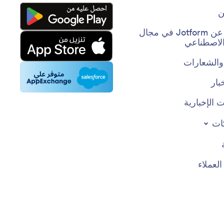
ن
حقائق عن Jotform في مجال
 الاصطناعي
والشعارات
بار
 الإخبارية
ات
عملاء