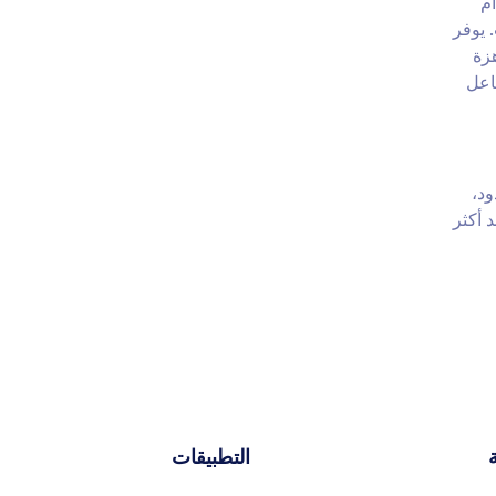
ام
 يوفر
هزة
اعل
ود،
 أكثر
التطبيقات