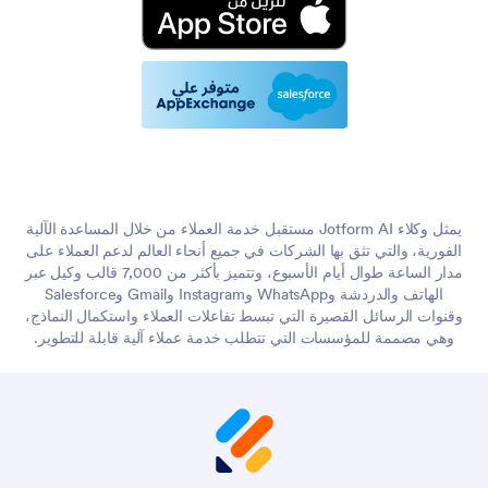
يمثل وكلاء Jotform AI مستقبل خدمة العملاء من خلال المساعدة الآلية
الفورية، والتي تثق بها الشركات في جميع أنحاء العالم لدعم العملاء على
مدار الساعة طوال أيام الأسبوع، وتتميز بأكثر من 7,000 قالب وكيل عبر
الهاتف والدردشة وWhatsApp وInstagram وGmail وSalesforce
وقنوات الرسائل القصيرة التي تبسط تفاعلات العملاء واستكمال النماذج،
وهي مصممة للمؤسسات التي تتطلب خدمة عملاء آلية قابلة للتطوير.