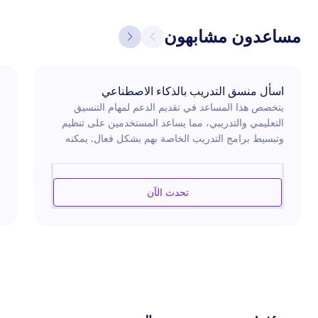
مساعدون مشابهون
اسأل منسق التدريب بالذكاء الاصطناعي
يتخصص هذا المساعد في تقديم الدعم لمهام التنسيق
التعليمي والتدريبي، مما يساعد المستخدمين على تنظيم
وتبسيط برامج التدريب الخاصة بهم بشكل فعال. يمكنه
المساعدة في جدولة المواعيد، وإدارة الموارد، وتطوير
المناهج الدراسية، والتواصل مع المشاركين. يهدف
المساعد إلى تعزيز كفاءة سير العمل، مما يضمن أن يركز
تحدث الآن
المستخدمون على تقديم تدريب ذو تأثير. من خلال تقديم
نصائح مفيدة وحلول مبتكرة، يمكن للمساعد تمكين
المؤسسات من تحسين مبادراتها التدريبية.