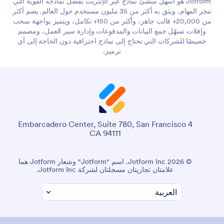
Jotform هو أسهل منشئ نماذج عبر الإنترنت بفضل نماذجه القوية التي
تنجز المهام، ويثق به أكثر من 35 مليون مستخدم حول العالم. يضم أكثر
من 20,000+ قالب جاهز، وأكثر من 150+ تكامل، ويتميز بواجهة سحب
وإفلات تسهّل جمع البيانات والمدفوعات وإدارة سير العمل، ومصمم
خصيصًا للشركات التي تحتاج إلى نماذج احترافية دون الحاجة إلى أي
ترميز.
4 Embarcadero Center, Suite 780, San Francisco
CA 94111
© 2026 Jotform Inc. اسم "Jotform" وشعار Jotform هما
علامتان تجاريتان مسجلتان لشركة Jotform Inc.