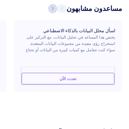
مساعدون مشابهون
اسأل محلل البيانات بالذكاء الاصطناعي
يختص هذا المساعد في تحليل البيانات، مع التركيز على
استخراج رؤى مفيدة من مجموعات البيانات المعقدة.
سواء كنت تتعامل مع كميات كبيرة من البيانات أو تحتاج
إلى مساعدة في فهم الاتجاهات والأنماط، فإن هذا
المساعد مجهز لتقديم تحليلات مفصلة وتصويرات بيانية.
ومن خلال استخدام أدوات وأساليب إحصائية متنوعة،
يهدف إلى مساعدتك في اتخاذ قرارات مستنيرة تستند إلى
تحدث الآن
أسس بيانات قوية. يُعد هذا المساعد شريكًا مثاليًا
للشركات والأفراد الذين يسعون إلى الاستفادة من البيانات
لتحقيق ميزة استراتيجية.