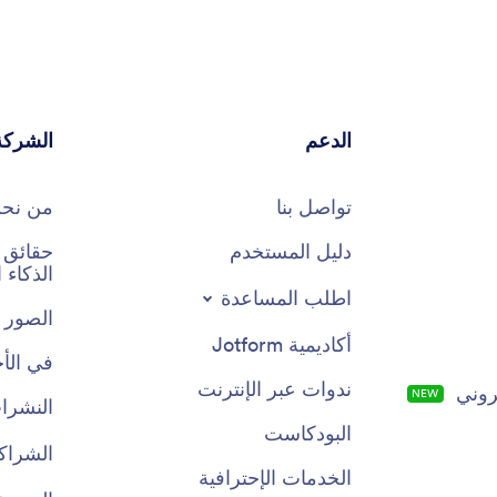
البيانات السريرية.
الدعم
الشركة
تواصل بنا
من نح
دليل المستخدم
الذكاء
اطلب المساعدة
الصور 
أكاديمية Jotform
في الأخ
ندوات عبر الإنترنت
روني
NEW
النشرات
البودكاست
الشراك
الخدمات الإحترافية