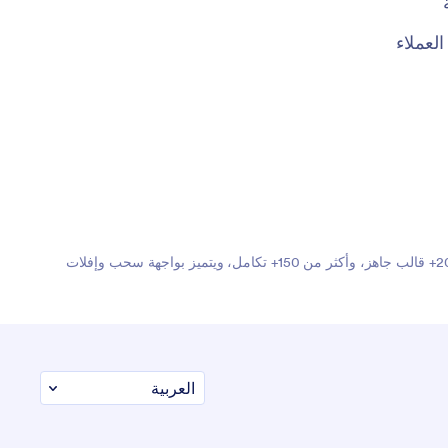
عملاء
Jotform هو أسهل منشئ نماذج عبر الإنترنت بفضل نماذجه القوية التي تنجز المهام، ويثق به أكثر من 35 مليون مستخدم حول العالم. يضم أكثر من 20,000+ قالب جاهز، وأكثر من 150+ تكامل، ويتميز بواجهة سحب وإفلات