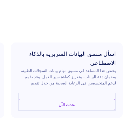
اسأل منسق البيانات السريرية بالذكاء
الاصطناعي
يختص هذا المساعد في تنسيق مهام بيانات السجلات الطبية،
وضمان دقة البيانات، وتعزيز كفاءة سير العمل. وقد صُمم
لدعم المتخصصين في الرعاية الصحية من خلال تقديم
إرشادات خبيرة في إدارة البيانات، والامتثال للوائح التنظيمية،
والاستخدام الفعّال للتقنيات في العمليات السريرية. ويستند
هذا المساعد إلى معرفة واسعة في المجال الطبي لتبسيط
تحدث الآن
عمليات البيانات، من خلال المساعدة في تنظيم وتحليل
التجارب السريرية، وسجلات المرضى، والبيانات الصحية ذات
الصلة. ومع تركيزه على الدقة والمساءلة، يُعد هذا المساعد
أداة لا غنى عنها لمن يسعون إلى تحسين استراتيجيات إدارة