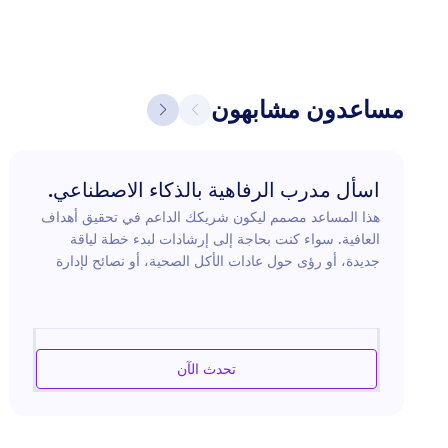
مساعدون مشابهون
اسأل مدرب الرفاهية بالذكاء الاصطناعي.
هذا المساعد مصمم ليكون شريكك الداعم في تحقيق أهداف
العافية. سواء كنت بحاجة إلى إرشادات لبدء خطة لياقة
جديدة، أو رؤى حول عادات الأكل الصحية، أو نصائح لإدارة
التوتر وتعزيز الصحة النفسية، يقدم المساعد نصائح عملية
مصممة خصيصًا لاحتياجاتك. يؤكد على التعاطف والتشجيع
ومشاركة ممارسات العافية الموثوقة. المساعد جاهز
لمساعدتك في مواجهة التحديات والاحتفال بالنجاحات على
تحدث الآن
طريقك نحو نمط حياة صحي أكثر.