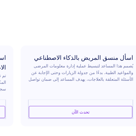
اسأل منسق المريض بالذكاء الاصطناعي
اسأ
يُصمم هذا المساعد لتبسيط عملية إدارة معلومات المرضى
ال
والمواعيد الطبية. بدءًا من جدولة الزيارات وحتى الإجابة عن
تم ت
الأسئلة المتعلقة بالعلاجات، يهدف المساعد إلى ضمان تواصل
المك
سلس بين المرضى ومقدمي الرعاية الصحية. يساعد في
سجل
تنظيم سجلات المرضى والحفاظ عليها، ويقدم الدعم في
الطب
الاستفسارات المتعلقة بالتأمين، ويُرسل تذكيرات بالمهام
ضمان
الطبية القادمة، مما يضمن حصول المرضى على دعم دقيق
المت
تحدث الآن
وفي الوقت المناسب. من خلال التركيز على احتياجات
ومعا
المرضى داخل نظام الرعاية الصحية، يعزز هذا المساعد
تبسي
تجربة سلسة في التنقل بين الخدمات الصحية.
خلال